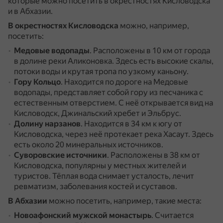
которые можно посетить в окрестностях Кисловодска
и в Абхазии.
В окрестностях Кисловодска
можно, например,
посетить:
Медовые водопады
.
Расположены в 10 км от города
в долине реки Аликоновка.
Здесь есть высокие скалы,
потоки воды и крутая тропа по узкому каньону.
Гору Кольцо
.
Находится по дороге на Медовые
водопады, представляет собой гору из песчаника с
естественным отверстием.
С неё открывается вид на
Кисловодск, Джинальский хребет и Эльбрус.
Долину нарзанов
.
Находится в 34 км к югу от
Кисловодска, через неё протекает река Хасаут.
Здесь
есть около 20 минеральных источников.
Суворовские источники
.
Расположены в 38 км от
Кисловодска, популярны у местных жителей и
туристов.
Тёплая вода снимает усталость, лечит
ревматизм, заболевания костей и суставов.
В Абхазии
можно посетить, например, такие места:
Новоафонский мужской монастырь
.
Считается