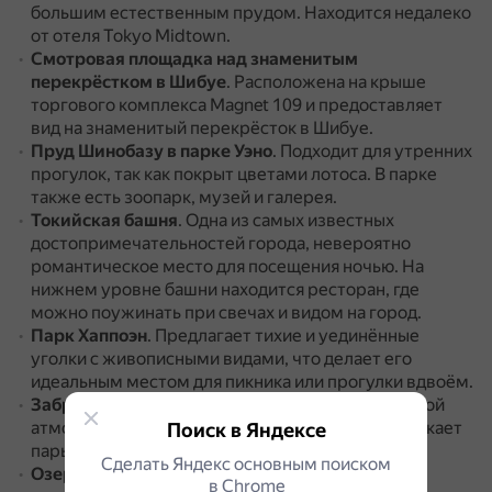
большим естественным прудом.
Находится недалеко
от отеля Tokyo Midtown.
Смотровая площадка над знаменитым
перекрёстком в Шибуе
.
Расположена на крыше
торгового комплекса Magnet 109 и предоставляет
вид на знаменитый перекрёсток в Шибуе.
Пруд Шинобазу
в парке Уэно
.
Подходит для утренних
прогулок, так как покрыт цветами лотоса.
В парке
также есть зоопарк, музей и галерея.
Токийская башня
.
Одна из самых известных
достопримечательностей города, невероятно
романтическое место для посещения ночью.
На
нижнем уровне башни находится ресторан, где
можно поужинать при свечах и видом на город.
Парк Хаппоэн
.
Предлагает тихие и уединённые
уголки с живописными видами, что делает его
идеальным местом для пикника или прогулки вдвоём.
Заброшенная школа в Хино
.
Место с мистической
атмосферой и особым шармом, которое привлекает
Поиск в Яндексе
пары, ищущие что-то необычное.
Сделать Яндекс основным поиском
Озеро Тодороки
.
Тихие воды и природа вокруг
в Сhrome