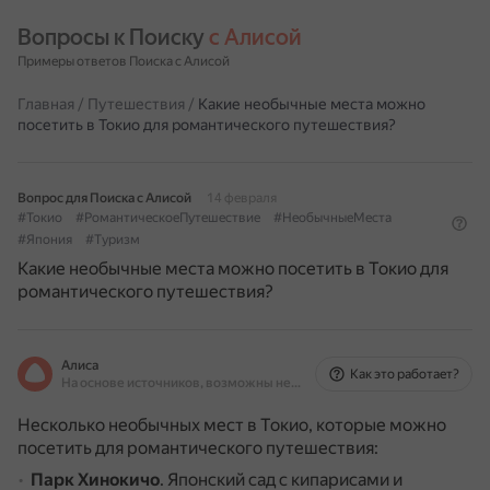
Вопросы к Поиску 
с Алисой
Примеры ответов Поиска с Алисой
Главная
/
Путешествия
/
Какие необычные места можно
посетить в Токио для романтического путешествия?
Вопрос для Поиска с Алисой
14 февраля
#Токио
#РомантическоеПутешествие
#НеобычныеМеста
#Япония
#Туризм
Какие необычные места можно посетить в Токио для
романтического путешествия?
Алиса
Как это работает?
На основе источников, возможны неточности
Несколько необычных мест в Токио, которые можно
посетить для романтического путешествия:
Парк Хинокичо
.
Японский сад с кипарисами и