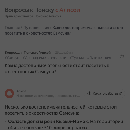
Вопросы к Поиску 
с Алисой
Примеры ответов Поиска с Алисой
Главная
/
Путешествия
/
Какие достопримечательности стоит
посетить в окрестностях Самсуна?
Вопрос для Поиска с Алисой
25 декабря
#Самсун
#Достопримечательности
#Турция
#Путешествия
Какие достопримечательности стоит посетить в
окрестностях Самсуна?
Алиса
Как это работает?
На основе источников, возможны неточности
Несколько достопримечательностей, которые стоит
посетить в окрестностях Самсуна:
Область дельты реки Кызыл-Ирмак
.
На территории
обитает больше 310 видов пернатых.