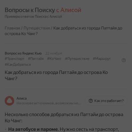
Вопросы к Поиску 
с Алисой
Примеры ответов Поиска с Алисой
Главная
/
Путешествия
/
Как добраться из города Паттайя до
острова Ко Чанг?
Вопрос из Яндекс Кью
22 ноября
#Транспорт
#Паттайя
#КоЧанг
#Путешествие
#Маршрут
#КакДобраться
Как добраться из города Паттайя до острова Ко
Чанг?
Алиса
Как это работает?
На основе источников, возможны неточности
Несколько способов добраться из Паттайи до острова
Ко Чанг:
На автобусе и пароме
.
Нужно сесть на транспорт,