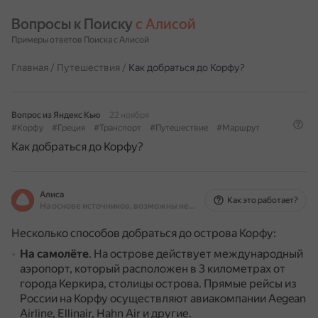
Вопросы к Поиску 
с Алисой
Примеры ответов Поиска с Алисой
Главная
/
Путешествия
/
Как добраться до Корфу?
Вопрос из Яндекс Кью
22 ноября
#Корфу
#Греция
#Транспорт
#Путешествие
#Маршрут
Как добраться до Корфу?
Алиса
Как это работает?
На основе источников, возможны неточности
Несколько способов добраться до острова Корфу:
На самолёте
.
На острове действует международный
аэропорт, который расположен в 3 километрах от
города Керкира, столицы острова.
Прямые рейсы из
России на Корфу осуществляют авиакомпании Aegean
Airline, Ellinair, Hahn Air и другие.