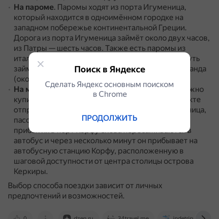
На пароме
.
Паромы ходят из порта Игуменица,
который находится в одноимённом городке на
западном побережье континентальной Греции.
Дорога из порта Игуменица займёт около двух часов,
из Патры — шесть часов.
Также есть паромы из
итальянских портов Бари, Анкона и Бриндизи (путь
займёт 10–12 часов) и из албанского города Саранда
Поиск в Яндексе
(около 60 минут).
Сделать Яндекс основным поиском
На междугороднем автобусе
.
В этом случае нужно
в Сhrome
купить билет на автобус на станции КТЕЛь в пункте
отправления.
Автобус прибывает в порт Игуменица,
ПРОДОЛЖИТЬ
пассажиры пересаживаются на паром, после
прибытия в порт Корфу снова пересаживаются в
автобус и через несколько минут он прибывает на
автобусную станцию Корфу, расположенную в
шаговой доступности от центра столицы острова
Керкиры.
Выбор способа поездки зависит от личных
предпочтений и возможностей.
0
dzen.ru
34travel.me
indetrip.ru