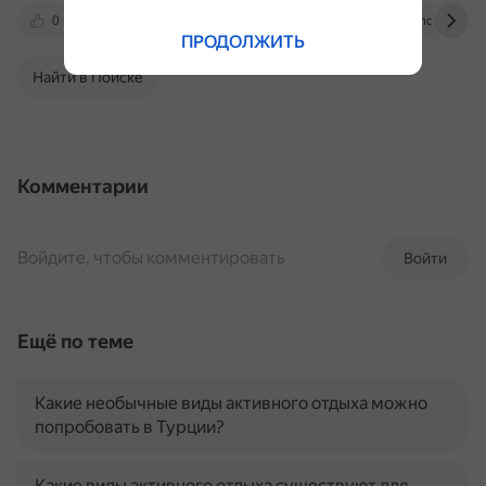
0
surfway.ru
dreamsurf.ru
yandex.ru
ПРОДОЛЖИТЬ
Найти в Поиске
Комментарии
Войдите, чтобы комментировать
Войти
Ещё по теме
Какие необычные виды активного отдыха можно
попробовать в Турции?
Какие виды активного отдыха существуют для