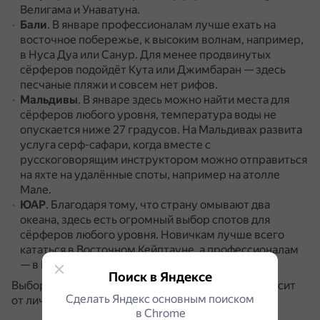
Велигама и Унаватуна.
Бали
.
В январе профессионалам лучше ехать на
восточное побережье, к высоким волнам, например,
в Нуса Дуа или Санур.
Для менее продвинутых
сёрферов подойдёт Кута или Джимбаран — здесь
песчаные пляжи и совсем нет рифов.
Мальдивы
.
В январе здесь можно найти места для
сёрферов любого уровня, температура воды не
опускается ниже 27 градусов.
На Мальдивах развита
услуга серф-сафари, когда вместе с
русскоговорящим инструктором можно отправиться
на яхте на удалённые споты, например на атолле
Мале.
ЮАР
.
Благодаря тому, что страну омывают два
океана, здесь есть огромный выбор спотов для
сёрферов любого уровня.
Новичкам лучше всего
кататься в Восточном Кейптауне, а профессионалам
— в Квазулу Натал.
Поиск в Яндексе
Выбор места для лучшего сёрфинга в январе зависит
Сделать Яндекс основным поиском
от личных предпочтений и интересов.
в Сhrome