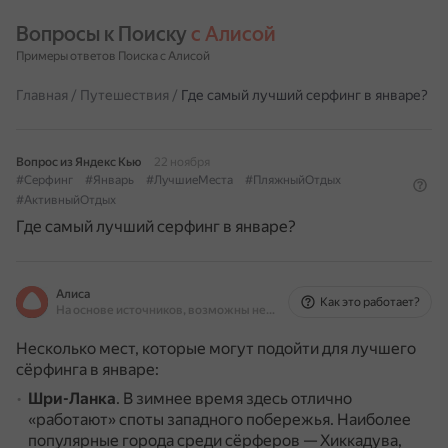
Вопросы к Поиску 
с Алисой
Примеры ответов Поиска с Алисой
Главная
/
Путешествия
/
Где самый лучший серфинг в январе?
Вопрос из Яндекс Кью
22 ноября
#Серфинг
#Январь
#ЛучшиеМеста
#ПляжныйОтдых
#АктивныйОтдых
Где самый лучший серфинг в январе?
Алиса
Как это работает?
На основе источников, возможны неточности
Несколько мест, которые могут подойти для лучшего
сёрфинга в январе:
Шри-Ланка
.
В зимнее время здесь отлично
«работают» споты западного побережья.
Наиболее
популярные города среди сёрферов — Хиккадува,