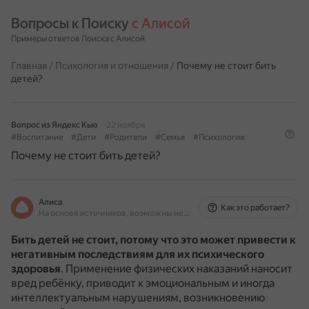
Вопросы к Поиску 
с Алисой
Примеры ответов Поиска с Алисой
Главная
/
Психология и отношения
/
Почему не стоит бить
детей?
Вопрос из Яндекс Кью
22 ноября
#Воспитание
#Дети
#Родители
#Семья
#Психология
Почему не стоит бить детей?
Алиса
Как это работает?
На основе источников, возможны неточности
Бить детей не стоит, потому что это может привести к
негативным последствиям для их психического
здоровья
.
Применение физических наказаний наносит
вред ребёнку, приводит к эмоциональным и иногда
интеллектуальным нарушениям, возникновению