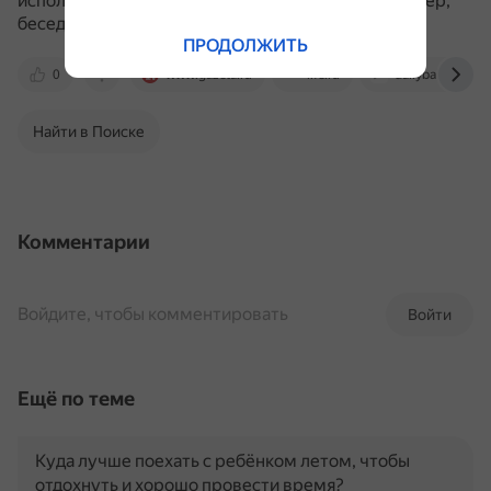
использовать другие методы воспитания, например,
беседы и объяснение проступка.
ПРОДОЛЖИТЬ
0
www.gazeta.ru
life.ru
dailybaby.ru
Найти в Поиске
Комментарии
Войдите, чтобы комментировать
Войти
Ещё по теме
Куда лучше поехать с ребёнком летом, чтобы
отдохнуть и хорошо провести время?