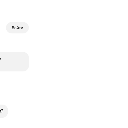
Войти
е
а?