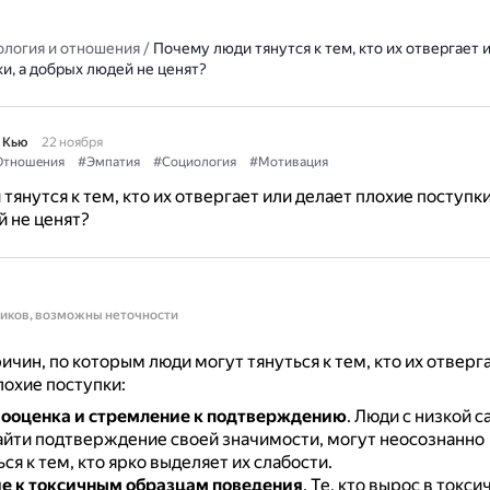
ология и отношения
/
Почему люди тянутся к тем, кто их отвергает 
и, а добрых людей не ценят?
 Кью
22 ноября
Отношения
#Эмпатия
#Социология
#Мотивация
тянутся к тем, кто их отвергает или делает плохие поступки
 не ценят?
ников, возможны неточности
ичин, по которым люди могут тянуться к тем, кто их отверг
охие поступки:
ооценка и стремление к подтверждению
.
Люди с низкой с
айти подтверждение своей значимости, могут неосознанно
ся к тем, кто ярко выделяет их слабости.
е к токсичным образцам поведения
.
Те, кто вырос в токси