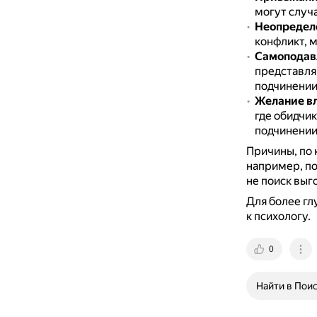
могут случа
Неопределё
конфликт, 
Самоподав
представля
подчинении
Желание вл
где обидчик
подчинении
Причины, по 
например, по
не поиск выго
Для более гл
к психологу.
0
Найти в Пои