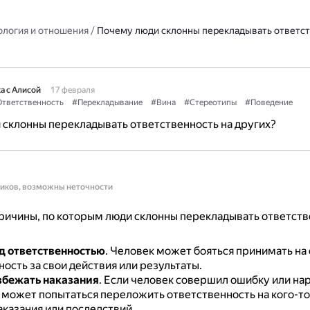
ология и отношения
/
Почему люди склонны перекладывать ответст
а с Алисой
17 февраля
тветственность
#Перекладывание
#Вина
#Стереотипы
#Поведение
склонны перекладывать ответственность на других?
ников, возможны неточности
ичины, по которым люди склонны перекладывать ответств
д ответственностью
.
Человек может бояться принимать на 
ость за свои действия или результаты.
збежать наказания
.
Если человек совершил ошибку или на
н может попытаться переложить ответственность на кого-то
аказания или последствий.