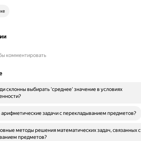
ске
ии
обы комментировать
е
и склонны выбирать 'среднее' значение в условиях
енности?
ь арифметические задачи с перекладыванием предметов?
овные методы решения математических задач, связанных с
ванием предметов?