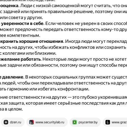
мооценка
.
Люди с низкой самооценкой могут считать, что он
 с задачей или принять правильное решение, поэтому они и
ли совета у других.
 уверенности в себе
.
Если человек не уверен в своих спосо
н может предпочесть передать ответственность кому-то дру
лее компетентным.
охранить хорошие отношения
.
Иногда люди могут перекла
ность на других, чтобы избежать конфликтов или сохранит
с коллегами или близкими.
ежелание работать
.
Некоторые люди могут просто не хотет
ые задачи или обязанности, поэтому они ищут способы пер
е давление
.
В некоторых социальных группах может сущес
а людей, чтобы они перекладывали ответственность на друг
ть гармонию или избегать конфронтации.
ие ответственности на других — это глубоко укоренившая
кая защита, которая имеет серьёзные последствия как для л
ва в целом.
dzen.ru
www.securitylab.ru
psycenter.by
www.grazi