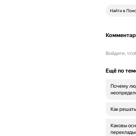
Найти в Пои
Комментар
Войдите, чт
Ещё по тем
Почему люд
неопредел
Как решат
Каковы осн
переклады