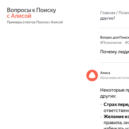
Вопросы к Поиску 
Главная
/
Псих
с Алисой
других?
Примеры ответов Поиска с Алисой
Вопрос для Поиск
#Психология
#О
Почему люди 
Алиса
На основе источ
Некоторые пр
других:
Страх пере
ответственн
Желание и
правила, о
избежать н