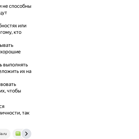
и не способны
щут
бностях или
гому, кто
дывать
ь хорошие
ь выполнять
еложить их на
твовать
их, чтобы
ся
ичности, так
a.ru
www.bolshoyvopros.ru