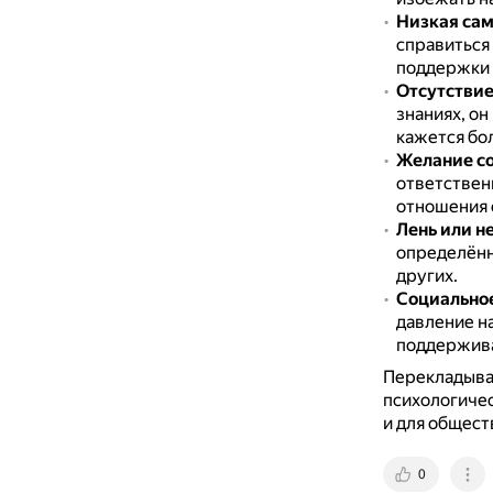
Низкая са
справиться
поддержки и
Отсутствие
знаниях, о
кажется бо
Желание с
ответствен
отношения 
Лень или н
определённ
других.
Социально
давление н
поддержива
Перекладыван
психологичес
и для общест
0