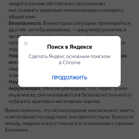
людей и разные обстоятельства помогает
выстраивать здоровые коммуникации и находить
общий язык.
Безопасность
.
В некоторых ситуациях притвориться
другим, хотя бы временно, — разумное решение в
целях безопасности.
Например, когда человек
попадает в новый коллектив, проще подстроиться
Поиск в Яндексе
под всех, чтобы сойти за своего.
Неверие в то, что человека могут принять во всех
Сделать Яндекс основным поиском
его проявлениях
.
В этом случае маски служат
в Сhrome
защитой от внешнего, в некоторых ситуациях —
агрессивного мира.
ПРОДОЛЖИТЬ
Неуверенность в себе и зависимость от мнения
окружающих
.
Многие убеждены, что, надев ту или
иную маску, они оказываются в безопасности и могут
избежать критики и негативных оценок.
Важно помнить, что использование масок может иметь
и негативные последствия: они препятствуют близости
между людьми и могут мешать в отношениях с самыми
близкими.