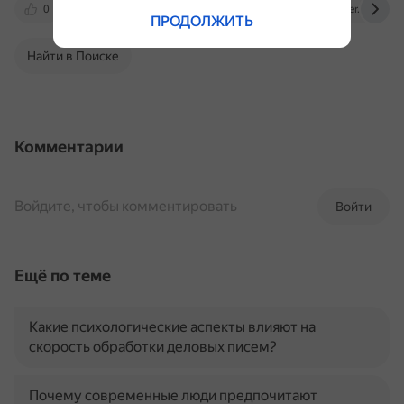
0
dzen.ru
talentsy.ru
lifehacker.ru
ПРОДОЛЖИТЬ
Найти в Поиске
Комментарии
Войдите, чтобы комментировать
Войти
Ещё по теме
Какие психологические аспекты влияют на
скорость обработки деловых писем?
Почему современные люди предпочитают