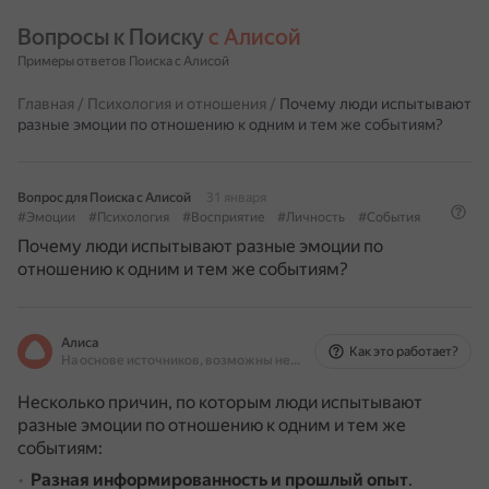
Вопросы к Поиску 
с Алисой
Примеры ответов Поиска с Алисой
Главная
/
Психология и отношения
/
Почему люди испытывают
разные эмоции по отношению к одним и тем же событиям?
Вопрос для Поиска с Алисой
31 января
#Эмоции
#Психология
#Восприятие
#Личность
#События
Почему люди испытывают разные эмоции по
отношению к одним и тем же событиям?
Алиса
Как это работает?
На основе источников, возможны неточности
Несколько причин, по которым люди испытывают
разные эмоции по отношению к одним и тем же
событиям:
Разная информированность и прошлый опыт
.