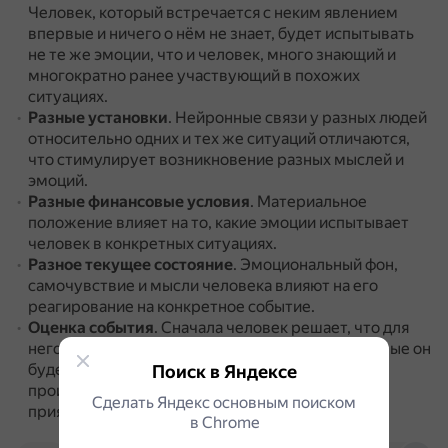
Человек, который встречается с неким явлением
впервые и ничего о нём не знает, будет испытывать
не те же эмоции, что и человек, много знающий и
многократно ранее участвующий в похожих
ситуациях.
Разные установки
.
Нейронные связи у разных людей
относительно одних и тех же ситуаций отличаются,
что стимулирует возникновение разных мыслей и
эмоций.
Разные финансовые условия
.
Материальное
положение влияет на то, какие эмоции испытывает
человек в конкретных ситуациях.
Разное текущее состояние
.
Эмоциональный фон,
самочувствие и мысли человека влияют на его
реагирование на конкретное событие.
Оценка события
.
Сначала человек решает, что для
него значит конкретное событие.
Эмоции, которые он
будет испытывать, зависят от его вердикта:
Поиск в Яндексе
происходящее опасно или нет, обещает что-то
Сделать Яндекс основным поиском
приятное или наоборот.
в Сhrome