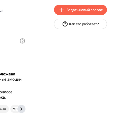
Задать новый вопрос
й?
Как это работает?
положена
ные эмоции,
роцессе
ка.
sk.ru
en.wikipedia.org