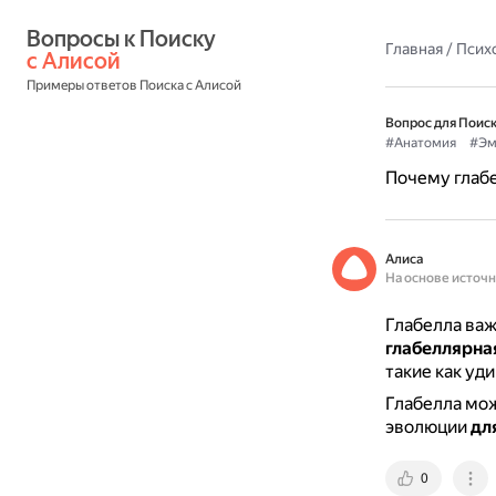
Вопросы к Поиску 
Главная
/
Псих
с Алисой
Примеры ответов Поиска с Алисой
Вопрос для Поиск
#Анатомия
#Эм
Почему глаб
Алиса
На основе источ
Глабелла важ
глабеллярн
такие как уд
Глабелла мож
эволюции
дл
0