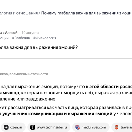
ология и отношения
/
Почему глабелла важна для выражения эмоци
а с Алисой
10 августа
оции
#Глабелла
#Физиология
елла важна для выражения эмоций?
ников, возможны неточности
на для выражения эмоций, потому что
в этой области рас
ая мышца
, которая позволяет морщить лоб, выражая различ
ивление или раздражение.
ет рассматриваться как часть лица, которая развилась в п
я улучшения коммуникации и выражения эмоций
у челове
dzen.ru
www.techinsider.ru
meduniver.com
travela