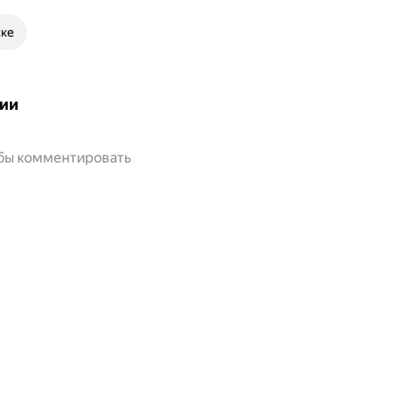
ске
ии
обы комментировать