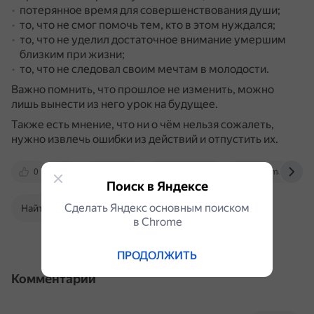
потерянное время для совершенствования души;
то, что не смог помочь тем, кто в этом нуждался;
то, что не уделил достаточное внимание умершим
близким при жизни;
то, что не следовал своим мечтам в молодости.
Важно помнить, что прошлое не изменить, можно
лишь вынести из него урок на будущее.
Также есть мнение, что ни о чём нельзя сожалеть,
нужно извлечь ошибки из действий и отпустить их.
0
dzen.ru
www.b17.ru
otvet.mail.ru
Поиск в Яндексе
Сделать Яндекс основным поиском
Найти в Поиске
в Сhrome
ПРОДОЛЖИТЬ
Комментарии