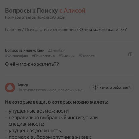
Вопросы к Поиску 
с Алисой
Примеры ответов Поиска с Алисой
Главная
/
Психология и отношения
/
О чём можно жалеть??
Вопрос из Яндекс Кью
22 ноября
#Философия
#Психология
#Эмоции
#Жалость
О чём можно жалеть??
Алиса
Как это работает?
На основе источников, возможны неточности
Некоторые вещи, о которых можно жалеть:
упущенные возможности;
неправильно выбранный институт или
специальность;
упущенная должность;
промах с выбором спутника жизни;