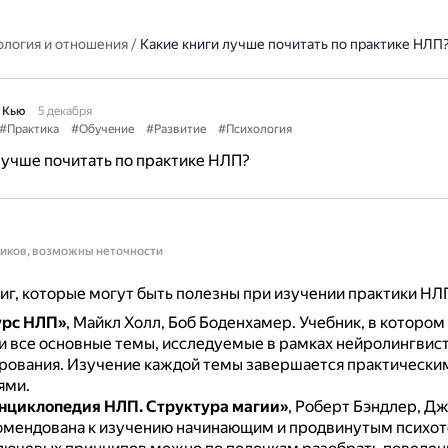
ология и отношения
/
Какие книги лучше почитать по практике НЛП
 Кью
5 декабря
#Практика
#Обучение
#Развитие
#Психология
лучше почитать по практике НЛП?
ников, возможны неточности
иг, которые могут быть полезны при изучении практики НЛ
урс НЛП»
, Майкл Холл, Боб Боденхамер.
Учебник, в котором
и все основные темы, исследуемые в рамках нейролингвис
рования.
Изучение каждой темы завершается практически
ями.
нциклопедия НЛП. Структура магии»
, Роберт Бэндлер, Д
омендована к изучению начинающим и продвинутым психо