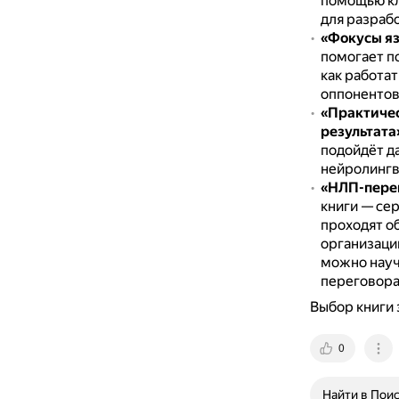
помощью кл
для разрабо
«Фокусы я
помогает по
как работа
оппонентов
«Практичес
результата
подойдёт д
нейролинг
«НЛП-перег
книги — се
проходят о
организаци
можно науч
переговора
Выбор книги 
0
Найти в Пои