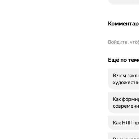
Комментар
Войдите, чт
Ещё по тем
В чем закл
художеств
Как форми
современн
Как НЛП пр