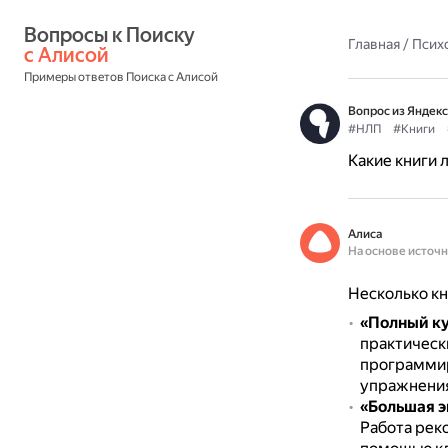
Вопросы к Поиску 
Главная
/
Псих
с Алисой
Примеры ответов Поиска с Алисой
Вопрос из Яндекс
#НЛП
#Книги
Какие книги 
Алиса
На основе источ
Несколько кн
«Полный к
практическ
программи
упражнени
«Большая э
Работа рек