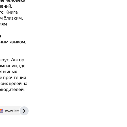
ие человека
нений.
тс.
Книга
им близким,
иям
я
пным языком,
арус.
Автор
омпании, где
я и иных
е прочтения
оих целей на
оводителей.
www.litres.ru