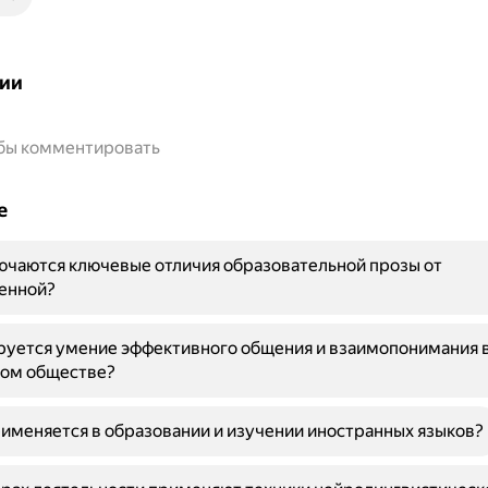
ии
обы комментировать
е
ючаются ключевые отличия образовательной прозы от
енной?
руется умение эффективного общения и взаимопонимания 
ом обществе?
именяется в образовании и изучении иностранных языков?