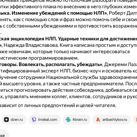
ючевых принципов можно по полочкам разобрать поведен
тки эффективного плана по внесению в него глубоких изме
зыка. Изменение убеждений с помощью НЛП»
, Роберт Дил
нять, как с помощью слов и фраз можно помочь себе и сво
ть с собственными убеждениями и противостоять возражен
.
кая энциклопедия НЛП. Ударные техники для достижени
»
, Надежда Владиславова.
Книга написана простым и досту
аже новичкам, которые только начинают интересоваться
вистическим программированием.
оворы. Вовлекать, располагать, убеждать»
, Джереми Лаз
ртифицированный эксперт НЛП, бизнес-коуч и основатель к
бучение сотрудники Национальной службы здравоохранени
й высшего уровня, а также частные предприниматели.
Посл
иться прогнозировать действия собеседника, добиваться св
х, управлять мнением коллег, клиентов, сотрудников и рук
зависит от личных предпочтений и целей читателя.
dzen.ru
lindeal.com
4brain.ru
artbashlykov.ru
ске