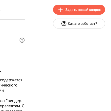
Задать новый вопрос
?
Как это работает?
П:
 содержатся
тического
ми
жон Гриндер.
терапевтам.
С