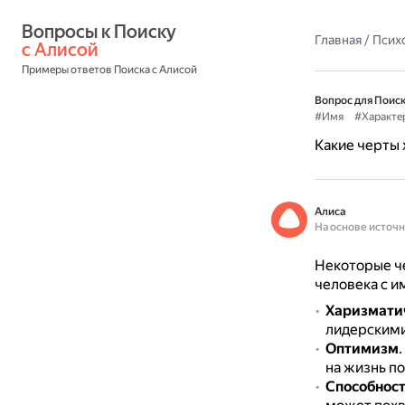
Вопросы к Поиску 
Главная
/
Псих
с Алисой
Примеры ответов Поиска с Алисой
Вопрос для Поиск
#Имя
#Характе
Какие черты 
Алиса
На основе источ
Некоторые че
человека с и
Харизматич
лидерскими
Оптимизм
.
на жизнь п
Способност