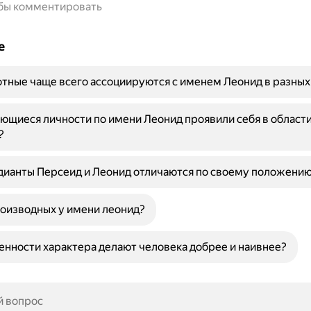
обы комментировать
е
тные чаще всего ассоциируются с именем Леонид в разных
ющиеся личности по имени Леонид проявили себя в области
?
ианты Персеид и Леонид отличаются по своему положению
оизводных у имени леонид?
енности характера делают человека добрее и наивнее?