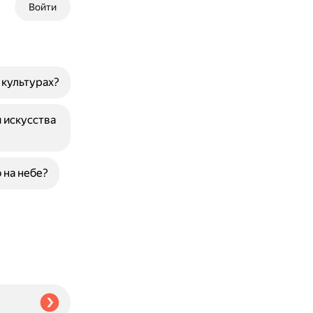
Войти
 культурах?
 искусства
 на небе?