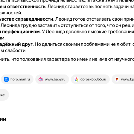
астаться высокой проницательностью, а также значительно
 и ответственность
.
Леонид старается выполнять задачи 
ожностей.
увство справедливости
.
Леонид готов отстаивать свои при
.
Леонида трудно заставить отступиться от того, что он реши
и перфекционизм
.
У Леонида довольно высокие требования 
м.
надёжный друг
.
Но делиться своими проблемами не любит, с
м слабости.
ить, что толкования характера по имени не имеют научног
horo.mail.ru
www.baby.ru
goroskop365.ru
www.kp
ске
ии