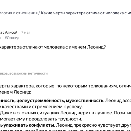
ология и отношения
/
Какие черты характера отличают человека с 
а с Алисой
7 мая
р
#Леонид
характера отличают человека с именем Леонид?
ников, возможны неточности
рты характера, которые, по некоторым толкованиям, отли
менем Леонид:
ность, целеустремлённость, мужественность
.
Леонид асс
 качествами и стремлением к успеху.
Даже в сложных ситуациях Леонид верит в лучшее.
Позити
омогает ему преодолевать трудности.
ь улаживать конфликты
.
Леонид прекрасно чувствует друг