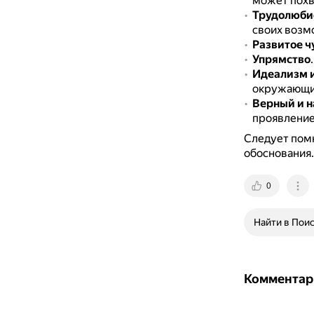
может похв
Трудолюбие
своих возм
Развитое ч
Упрямство
Идеализм 
окружающи
Верный и 
проявление
Следует помн
обоснования.
0
Найти в Пои
Комментар