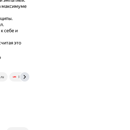
й эмпатией.
на максимуме
нципы.
л.
к себе и
читая это
о
.ru
life.ru