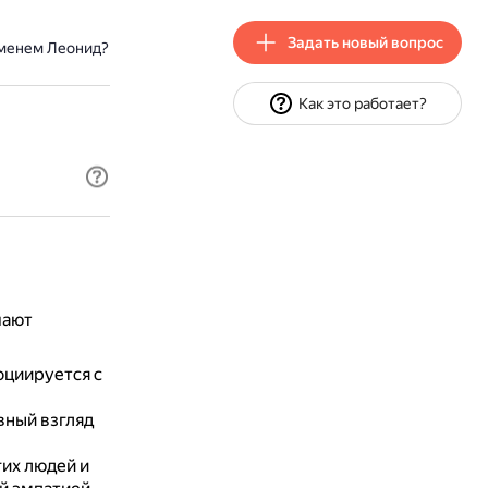
Задать новый вопрос
именем Леонид?
Как это работает?
чают
оциируется с
вный взгляд
их людей и