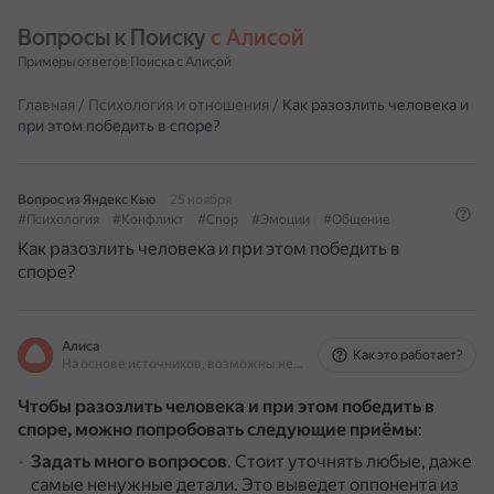
Вопросы к Поиску 
с Алисой
Примеры ответов Поиска с Алисой
Главная
/
Психология и отношения
/
Как разозлить человека и
при этом победить в споре?
Вопрос из Яндекс Кью
25 ноября
#Психология
#Конфликт
#Спор
#Эмоции
#Общение
Как разозлить человека и при этом победить в
споре?
Алиса
Как это работает?
На основе источников, возможны неточности
Чтобы разозлить человека и при этом победить в
споре, можно попробовать следующие приёмы
:
Задать много вопросов
.
Стоит уточнять любые, даже
самые ненужные детали.
Это выведет оппонента из