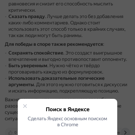
равновесия и снизит его способность мыслить
критически.
Сказать правду
.
Лучше делать это без добавления
каких-либо комментариев.
Однако стоит
использовать этот способ только в крайних случаях,
так как люди могут быть ранимы.
Для победы в споре также рекомендуется
:
Сохранять спокойствие
.
Это создаст выигрышное
впечатление и выгодно противопоставит оппоненту.
Быть уверенным
.
Нужно чётко и твёрдо
проговаривать каждую из формулировок.
Использовать доказательные логические
аргументы
.
Для этого нужно готовиться к дискуссии
и искать информацию, подкрепляющую позицию.
Важно помнить, что универсального способа
разозлить человека и при этом победить в споре не
Поиск в Яндексе
существует, так как это зависит от конкретной
ситуации и оппонента.
Сделать Яндекс основным поиском
в Сhrome
0
4brain.ru
lifehacker.ru
yandex.ru