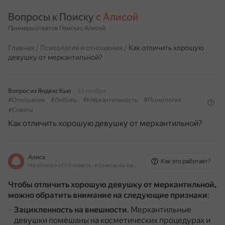
Вопросы к Поиску 
с Алисой
Примеры ответов Поиска с Алисой
Главная
/
Психология и отношения
/
Как отличить хорошую
девушку от меркантильной?
Вопрос из Яндекс Кью
22 ноября
#Отношения
#Любовь
#Меркантильность
#Психология
#Советы
Как отличить хорошую девушку от меркантильной?
Алиса
Как это работает?
На основе источников, возможны неточности
Чтобы отличить хорошую девушку от меркантильной,
можно обратить внимание на следующие признаки
:
Зацикленность на внешности
.
Меркантильные
девушки помешаны на косметических процедурах и