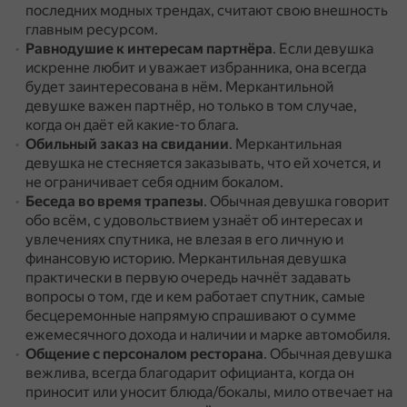
последних модных трендах, считают свою внешность
главным ресурсом.
Равнодушие к интересам партнёра
.
Если девушка
искренне любит и уважает избранника, она всегда
будет заинтересована в нём.
Меркантильной
девушке важен партнёр, но только в том случае,
когда он даёт ей какие-то блага.
Обильный заказ на свидании
.
Меркантильная
девушка не стесняется заказывать, что ей хочется, и
не ограничивает себя одним бокалом.
Беседа во время трапезы
.
Обычная девушка говорит
обо всём, с удовольствием узнаёт об интересах и
увлечениях спутника, не влезая в его личную и
финансовую историю.
Меркантильная девушка
практически в первую очередь начнёт задавать
вопросы о том, где и кем работает спутник, самые
бесцеремонные напрямую спрашивают о сумме
ежемесячного дохода и наличии и марке автомобиля.
Общение с персоналом ресторана
.
Обычная девушка
вежлива, всегда благодарит официанта, когда он
приносит или уносит блюда/бокалы, мило отвечает на