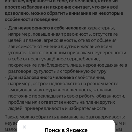
из-за неуверенности в себе, от человека, который
просто избалован и искренне считает, что ему всё
дозволено, можно обратить внимание на некоторые
особенности поведения
:
Для неуверенного в себе человека
характерны,
например, повышенная тревожность, отсутствие
целей и планов, агрессивность, отказ от общения,
зависимость от мнения других и желание всем
угодить.
Также к внешним признакам неуверенности
в себе относят учащённое сердцебиение,
покраснение или бледность лица, неровное дыхание в
разговоре, сутулость и сгорбленную фигуру.
Для избалованного человека
свойственны,
например, острое недовольство на ровном месте,
эмоциональная неуравновешенность, желание
постоянно перекладывать свою работу, обязанности,
проблемы или ответственность на плечи других
людей, привередливость и избирательность.
Также можно обратить внимание на разговорчивость:
неуверенный в себе человек может быть замкнутым и
малообщительным, а избалованный — избалованным
Поиск в Яндексе