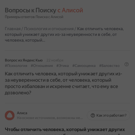
Вопросы к Поиску 
с Алисой
Примеры ответов Поиска с Алисой
Главная
/
Психология и отношения
/
Как отличить человека,
который унижает других из-за неуверенности в себе, от
человека, который…
Вопрос из Яндекс Кью
22 ноября
#Психология
#Отношения
#Этика
#Самооценка
#Баловство
Как отличить человека, который унижает других из-
за неуверенности в себе, от человека, который
просто избалован и искренне считает, что ему все
дозволено?
Алиса
Как это работает?
На основе источников, возможны неточности
Чтобы отличить человека, который унижает других