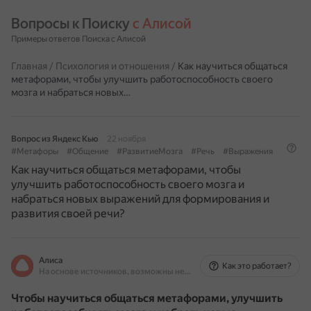
Вопросы к Поиску 
с Алисой
Примеры ответов Поиска с Алисой
Главная
/
Психология и отношения
/
Как научиться общаться
метафорами, чтобы улучшить работоспособность своего
мозга и набраться новых…
Вопрос из Яндекс Кью
22 ноября
#Метафоры
#Общение
#РазвитиеМозга
#Речь
#Выражения
Как научиться общаться метафорами, чтобы
улучшить работоспособность своего мозга и
набраться новых выражений для формирования и
развития своей речи?
Алиса
Как это работает?
На основе источников, возможны неточности
Чтобы научиться общаться метафорами, улучшить