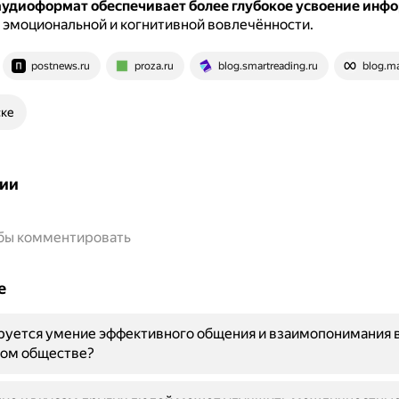
аудиоформат обеспечивает более глубокое усвоение инф
 эмоциональной и когнитивной вовлечённости.
postnews.ru
proza.ru
blog.smartreading.ru
blog.ma
ске
ии
обы комментировать
е
руется умение эффективного общения и взаимопонимания 
ом обществе?