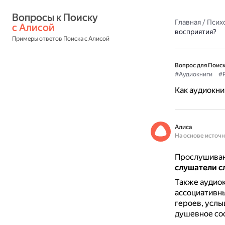
Вопросы к Поиску 
Главная
/
Псих
с Алисой
восприятия?
Примеры ответов Поиска с Алисой
Вопрос для Поиск
#Аудиокниги
#Р
Как аудиокни
Алиса
На основе источ
Прослушиван
слушатели с
Также аудио
ассоциативны
героев, услы
душевное сос