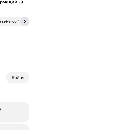
ормации
за
nn-ivanov-ferber.ru
suvorova-ds20-schel.edumsko.ru
Войти
в