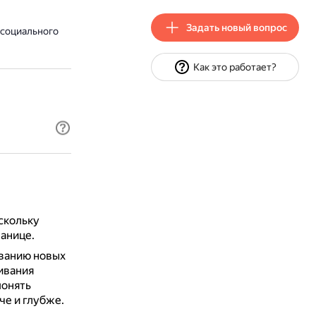
Задать новый вопрос
 социального
Как это работает?
скольку
ранице.
ванию новых
ивания
понять
че и глубже.