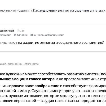
ология и отношения
/
Как аудиокниги влияют на развитие эмпатии и
а с Алисой
7 мая
азвитие
#Эмпатия
#СоциальноеВосприятие
ги влияют на развитие эмпатии и социального восприятия?
ников, возможны неточности
ие аудиокниг может способствовать развитию эмпатии, по
лышат эмоции в голосе автора
, а не просто читают их на ст
книги
прокачивают воображение
и способствуют формиро
х связей в мозгу.
Слушатели могут прочувствовать переж
шать нужные интонации, которые могли упустить в тексте, 
тояние персонажей — в аудио такие нюансы передаются яр