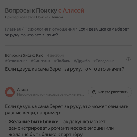
Вопросы к Поиску 
с Алисой
Примеры ответов Поиска с Алисой
Главная
/
Психология и отношения
/
Если девушка сама берет
за руку, то что это значит?
Вопрос из Яндекс Кью
4 декабря
#Отношения
#Симпатия
#Любовь
#Дружба
#Поведение
Если девушка сама берет за руку, то что это значит?
Алиса
Как это работает?
На основе источников, возможны неточности
Если девушка сама берёт за руку, это может означать
разные вещи, например:
Желание быть ближе
.
Так девушка может
демонстрировать романтические эмоции или
желание быть ближе к партнёру.