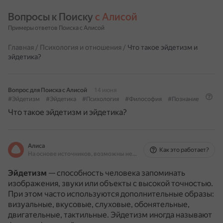
Вопросы к Поиску 
с Алисой
Примеры ответов Поиска с Алисой
Главная
/
Психология и отношения
/
Что такое эйдетизм и
эйдетика?
Вопрос для Поиска с Алисой
14 июня
#Эйдетизм
#Эйдетика
#Психология
#Философия
#Познание
Что такое эйдетизм и эйдетика?
Алиса
Как это работает?
На основе источников, возможны неточности
Эйдетизм
— способность человека запоминать
изображения, звуки или объекты с высокой точностью.
При этом часто используются дополнительные образы:
визуальные, вкусовые, слуховые, обонятельные,
двигательные, тактильные.
Эйдетизм иногда называют