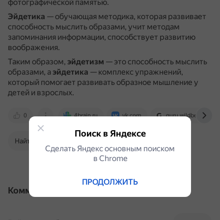
фотографической памятью.
Эйдетика
— обучающая методика, которая развивает
способность мыслить образами, учит методам
запоминания информации, способствует развитию
воображения.
Таким образом,
эйдетизм
— это способность мыслить
образами, а
эйдетика
— комплекс упражнений,
который помогает развивать образное мышление у
детей и взрослых.
0
4brain.ru
vk.com
guru.wildberries.ru
Поиск в Яндексе
Найти в Поиске
Сделать Яндекс основным поиском
в Сhrome
ПРОДОЛЖИТЬ
Комментарии