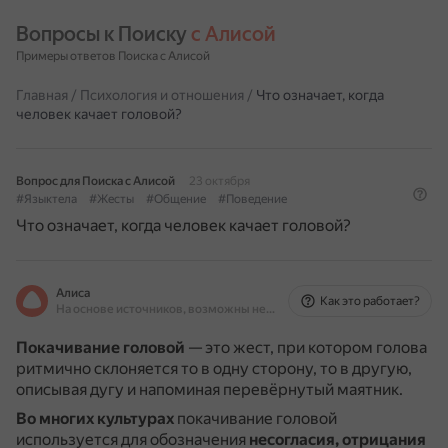
Вопросы к Поиску 
с Алисой
Примеры ответов Поиска с Алисой
Главная
/
Психология и отношения
/
Что означает, когда
человек качает головой?
Вопрос для Поиска с Алисой
23 октября
#Языктела
#Жесты
#Общение
#Поведение
Что означает, когда человек качает головой?
Алиса
Как это работает?
На основе источников, возможны неточности
Покачивание головой
— это жест, при котором голова
ритмично склоняется то в одну сторону, то в другую,
описывая дугу и напоминая перевёрнутый маятник.
Во многих культурах
покачивание головой
используется для обозначения
несогласия, отрицания