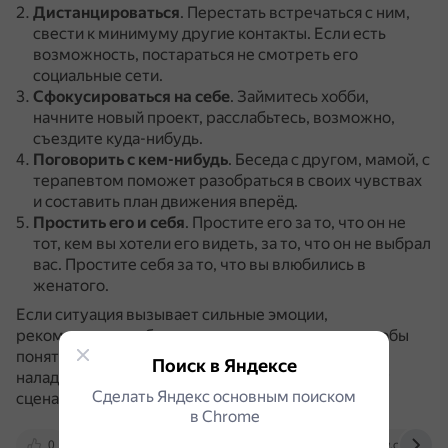
Дистанцироваться
.
Перестать встречаться с ним,
свести к минимуму другие контакты.
Если есть
возможность, постараться не смотреть его
социальные сети.
Сфокусироваться на себе
.
Займитесь хобби,
начните новый проект, расслабьтесь, возможно,
съездите куда-нибудь.
Поговорить с кем-нибудь
.
Беседа с другом, мамой, с
терапевтом поможет разобраться в своих чувствах
и составить план движения вперёд.
Простить его и себя
.
Простите его за то, что он не
тот, кем вы хотели его видеть, за то, что он не выбрал
вас.
Простите себя за то, что вы влюбились в
женатого.
Если ситуация вызывает сильные эмоции,
рекомендуется обратиться к психотерапевту, чтобы
понять, почему так происходит, и попробовать
Поиск в Яндексе
наладить отношения по новому, не драматичному
Сделать Яндекс основным поиском
сценарию.
в Сhrome
0
www.psychologies.ru
www.wikihow.com