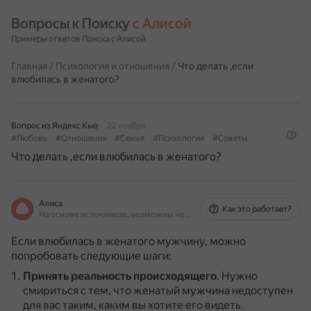
Вопросы к Поиску 
с Алисой
Примеры ответов Поиска с Алисой
Главная
/
Психология и отношения
/
Что делать ,если
влюбилась в женатого?
Вопрос из Яндекс Кью
22 ноября
#Любовь
#Отношения
#Семья
#Психология
#Советы
Что делать ,если влюбилась в женатого?
Алиса
Как это работает?
На основе источников, возможны неточности
Если влюбилась в женатого мужчину, можно
попробовать следующие шаги:
Принять реальность происходящего
.
Нужно
смириться с тем, что женатый мужчина недоступен
для вас таким, каким вы хотите его видеть.