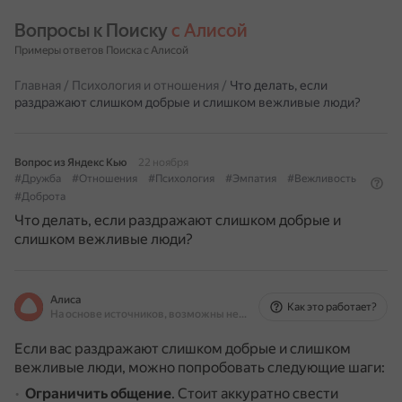
Вопросы к Поиску 
с Алисой
Примеры ответов Поиска с Алисой
Главная
/
Психология и отношения
/
Что делать, если
раздражают слишком добрые и слишком вежливые люди?
Вопрос из Яндекс Кью
22 ноября
#Дружба
#Отношения
#Психология
#Эмпатия
#Вежливость
#Доброта
Что делать, если раздражают слишком добрые и
слишком вежливые люди?
Алиса
Как это работает?
На основе источников, возможны неточности
Если вас раздражают слишком добрые и слишком
вежливые люди, можно попробовать следующие шаги:
Ограничить общение
.
Стоит аккуратно свести