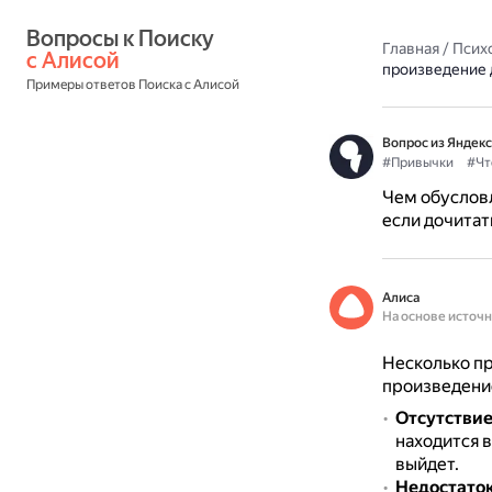
Вопросы к Поиску 
Главная
/
Псих
с Алисой
произведение д
Примеры ответов Поиска с Алисой
Вопрос из Яндекс
#Привычки
#Чт
Чем обусловл
если дочитать
Алиса
На основе источ
Несколько пр
произведение
Отсутствие
находится в
выйдет.
Недостато