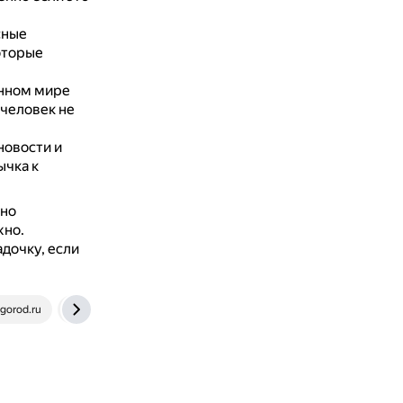
сные
оторые
нном мире
 человек не
новости и
ычка к
жно
жно.
дочку, если
gorod.ru
author.today