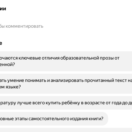
ии
обы комментировать
е
ючаются ключевые отличия образовательной прозы от
енной?
ать умение понимать и анализировать прочитанный текст н
ом языке?
ратуру лучше всего купить ребёнку в возрасте от года до д
овные этапы самостоятельного издания книги?