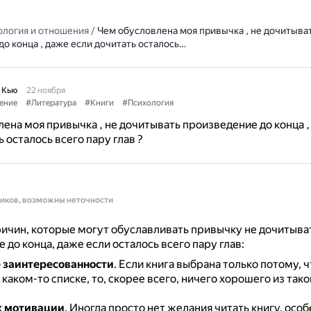
ология и отношения
/
Чем обусловлена моя привычка , не дочитыва
о конца , даже если дочитать осталось…
 Кью
22 ноября
ение
#Литература
#Книги
#Психология
ена моя привычка , не дочитывать произведение до конца ,
 осталось всего пару глав ?
ников, возможны неточности
ичин, которые могут обуславливать привычку не дочитыва
 до конца, даже если осталось всего пару глав:
 заинтересованности
.
Если книга выбрана только потому, ч
 каком-то списке, то, скорее всего, ничего хорошего из тако
к мотивации
.
Иногда просто нет желания читать книгу, особ