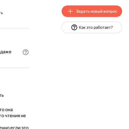
Задать новый вопрос
ть
Как это работает?
 даже
ть
то она
го чтения не
енно если это