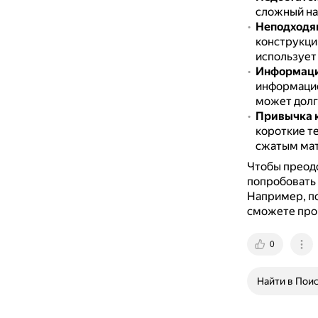
сложный на
Неподходящ
конструкци
использует
Информаци
информацион
может долг
Привычка к
короткие те
сжатым мат
Чтобы преодо
попробовать 
Например, по
сможете проч
0
Найти в Пои