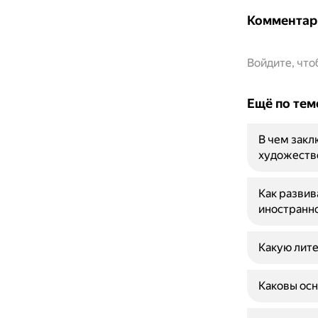
Комментар
Войдите, чт
Ещё по тем
В чем закл
художеств
Как развив
иностранн
Какую лите
Каковы осн