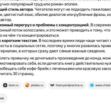
учно-популярный труд или роман-эпопея.
ий стиль автора
.
Читателю могут не подходить тяжелове
и, цветистый язык, обилие диалогов или рубленые фразы, к
 автор.
онный перегруз и проблемы с концентрацией
.
В совреме
ный поток колоссален, и это может приводить к тому, что
о на чём-то концентрироваться.
 коротким текстам
.
В последнее время люди чаще читают 
ксты в социальных сетях, поэтому у многих развилась прив
ериалам, в которых сразу дают самые важные сведения.
леть привычку не дочитывать произведение до конца, мо
мотивировать себя, если дочитать книгу действительно ну
обещать себе кофе-брейк с печеньками или красивую закла
итать 30 страниц.
dzen.ru
pikabu.ru
theoryandpractice.ru
www.chitai-
ске