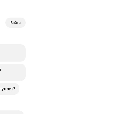
Войти
а
вух лет?