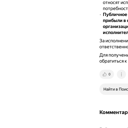
относят ис
потребност
Публичное 
прибыли
в
организаци
исполните
За исполнени
ответственно
Для получени
обратиться к
0
Найти в Пои
Комментар