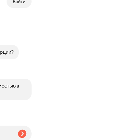
Войти
урции?
мостью в