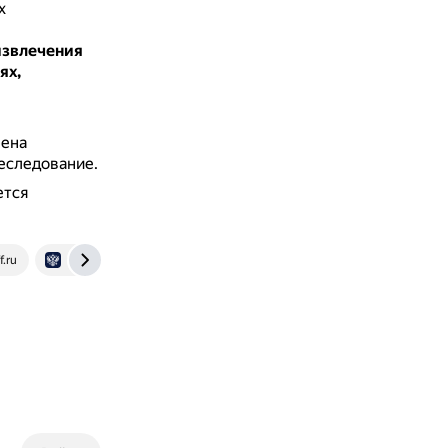
х
извлечения
ях,
рена
еследование.
ется
f.ru
www.kremlin.ru
pravoved.ru
www.consultant.ru