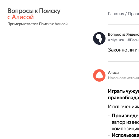
Вопросы к Поиску 
Главная
/
Прав
с Алисой
Примеры ответов Поиска с Алисой
Вопрос из Яндекс
#Музыка
#Песн
Законно ли и
Алиса
На основе источ
Играть чужую
правооблада
Исключениям
Произведен
автор извес
композицию
Использова