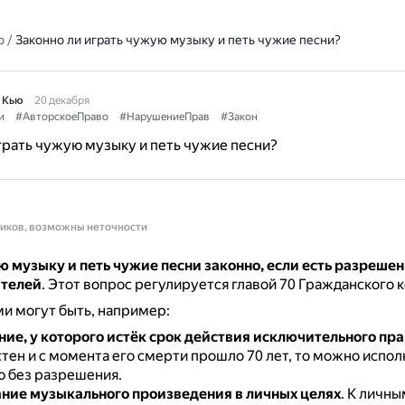
о
/
Законно ли играть чужую музыку и петь чужие песни?
 Кью
20 декабря
и
#АвторскоеПраво
#НарушениеПрав
#Закон
грать чужую музыку и петь чужие песни?
ников, возможны неточности
 музыку и петь чужие песни законно, если есть разрешен
телей
.
Этот вопрос регулируется главой 70 Гражданского к
и могут быть, например:
ие, у которого истёк срок действия исключительного пра
тен и с момента его смерти прошло 70 лет, то можно испол
 без разрешения.
ние музыкального произведения в личных целях
.
К личны