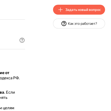
Задать новый вопрос
Как это работает?
ие от
одекса РФ.
ва
.
Если
нять
м целям