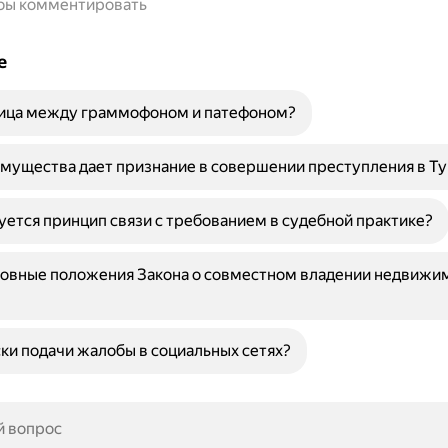
обы комментировать
е
ница между граммофоном и патефоном?
мущества дает признание в совершении преступления в Т
уется принцип связи с требованием в судебной практике?
новные положения Закона о совместном владении недвижи
ки подачи жалобы в социальных сетях?