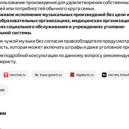
пользование произведения для удовлетворения собственны
ей или потребностей обычного круга семьи.
живое исполнение музыкальных произведений без цели 
 образовательных организациях, медицинских организаци
ях социального обслуживания и учреждениях уголовно-
льной системы
.
е чужой музыки без согласия правообладателя предусмот
сть, которая может включать штрафы и даже уголовное пр
я подробной консультации по данному вопросу рекоменду
 юристу.
tenchat.ru
base.garant.ru
legalacts.ru
secrets.tinkof
ске
ии