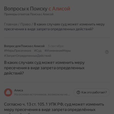
Вопросы к Поиску 
с Алисой
Примеры ответов Поиска с Алисой
Главная
/
Право
/
В каких случаях суд может изменить меру
пресечения в виде запрета определенных действий?
Вопрос для Поиска с Алисой
5 сентября
#МерыПресечения
#Суд
#ИзменениеМеры
#ЗапретОпределенныхДействий
В каких случаях суд может изменить меру
пресечения в виде запрета определенных
действий?
Алиса
Как это работает?
На основе источников, возможны неточности
Согласно ч. 13 ст. 105.1 УПК РФ, суд может изменить
меру пресечения в виде запрета определённых