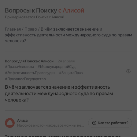
Вопросы к Поиску 
с Алисой
Примеры ответов Поиска с Алисой
Главная
/
Право
/
В чём заключается значение и
эффективность деятельности международного суда по правам
человека?
Вопрос для Поиска с Алисой
24 апреля
#ПраваЧеловека
#МеждународныйСуд
#ЭффективностьПравосудия
#ЗащитаПрав
#ПравовоеГосударство
В чём заключается значение и эффективность
деятельности международного суда по правам
человека?
Алиса
Как это работает?
На основе источников, возможны неточности