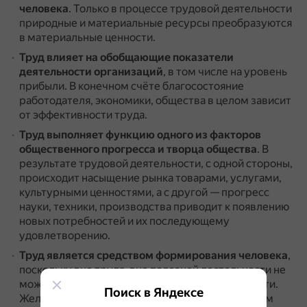
человека
.
Только в процессе трудовой деятельности
природные и материальные ресурсы преобразуются
в материальные ценности.
Труд влияет на обобщающие показатели
деятельности организаций
, в том числе на уровень
прибыли.
В конечном счёте благосостояние
работодателя, экономики, общества в целом зависит
от эффективности труда.
Труд выполняет функцию одного из факторов
общественного прогресса и творца общества
.
В
результате трудовой деятельности, с одной стороны,
происходит насыщение рынка товарами, услугами,
культурными ценностями, а с другой — прогресс
науки, техники, производства приводит к появлению
новых потребностей и их последующему
удовлетворению.
Труд является средством формирования человека
,
поскольку вне труда, вне полезной деятельности не
может быть полноценной человеческой личности.
Поиск в Яндексе
Желание работать часто связывают с осознанием