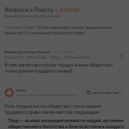
Вопросы к Поиску 
с Алисой
Примеры ответов Поиска с Алисой
Главная
/
Право
/
В чём заключается роль труда в жизни
общества с точки зрения трудового права?
Вопрос для Поиска с Алисой
11 сентября
#Общество
#РольТруда
#Труд
#ТрудовоеПраво
В чём заключается роль труда в жизни общества с
точки зрения трудового права?
Алиса
Как это работает?
На основе источников, возможны неточности
Роль труда в жизни общества с точки зрения
трудового права заключается в следующем:
Труд — основа жизнедеятельности людей, источник
общественного богатства и благосостояния каждого