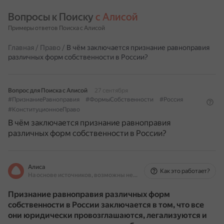
Вопросы к Поиску 
с Алисой
Примеры ответов Поиска с Алисой
Главная
/
Право
/
В чём заключается признание равноправия
различных форм собственности в России?
Вопрос для Поиска с Алисой
27 сентября
#ПризнаниеРавноправия
#ФормыСобственности
#Россия
#КонституционноеПраво
В чём заключается признание равноправия
различных форм собственности в России?
Алиса
Как это работает?
На основе источников, возможны неточности
Признание равноправия различных форм
собственности в России заключается в том, что все
они юридически провозглашаются, легализуются и