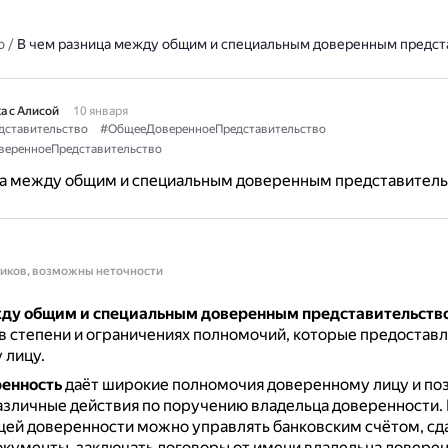
о
/
В чем разница между общим и специальным доверенным предст
а с Алисой
10 января
дставительство
#ОбщееДоверенноеПредставительство
веренноеПредставительство
ца между общим и специальным доверенным представител
ников, возможны неточности
ду общим и специальным доверенным представительств
в степени и ограничениях полномочий, которые предостав
 лицу.
енность
даёт широкие полномочия доверенному лицу и по
азличные действия по поручению владельца доверенности.
ей доверенности можно управлять банковским счётом, сда
кументы, заключать договоры от имени владельца доверен