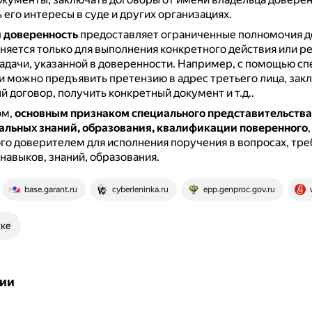
 его интересы в суде и других организациях.
 доверенность
предоставляет ограниченные полномочия 
няется только для выполнения конкретного действия или р
адачи, указанной в доверенности.
Например, с помощью сп
 можно предъявить претензию в адрес третьего лица, зак
 договор, получить конкретный документ и т.д..
ом,
основным признаком специального представительства
альных знаний, образования, квалификации поверенного
,
го доверителем для исполнения поручения в вопросах, тр
навыков, знаний, образования.
base.garant.ru
cyberleninka.ru
epp.genproc.gov.ru
ске
ии