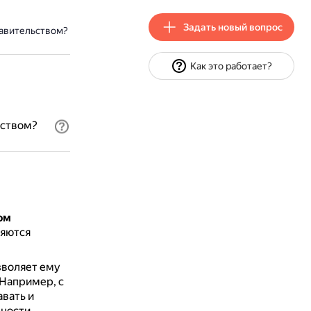
Задать новый вопрос
авительством?
Как это работает?
ьством?
ом
ляются
зволяет ему
Например, с
вать и
ности,