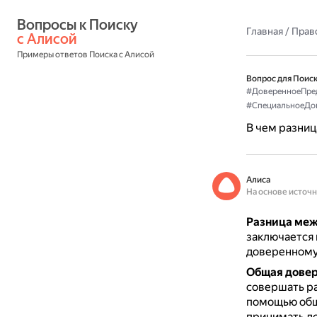
Вопросы к Поиску 
Главная
/
Прав
с Алисой
Примеры ответов Поиска с Алисой
Вопрос для Поиск
#ДоверенноеПре
#СпециальноеДо
В чем разни
Алиса
На основе источ
Разница меж
заключается 
доверенному
Общая довер
совершать р
помощью общ
принимать до