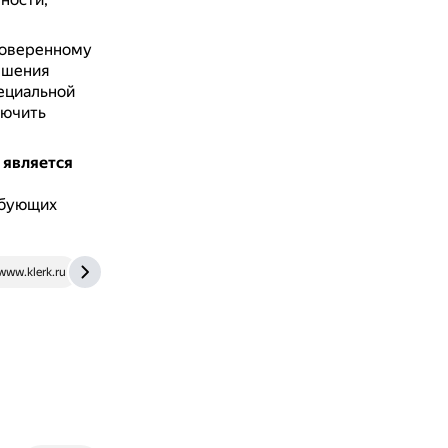
доверенному
ешения
ециальной
лючить
 является
ебующих
www.klerk.ru
www.buhgalteria.ru
www.consultant.ru
prav.