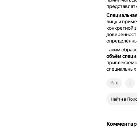
представлять
Специальная
лицу и приме
конкретной з
доверенности
определённый
Таким образ
объём специ
привлекаемо
специальных 
0
Найти в Пои
Комментар