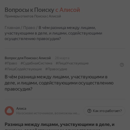
Вопросы к Поиску 
с Алисой
Примеры ответов Поиска с Алисой
Главная
/
Право
/
В чём разница между лицами,
участвующими в деле, и лицами, содействующими
осуществлению правосудия?
Вопрос для Поиска с Алисой
28 марта
#Право
#СудебнаяСистема
#ЛицаУчаствующие
#ЛицаСодействующие
#Правосудие
В чём разница между лицами, участвующими в
деле, и лицами, содействующими осуществлению
правосудия?
Алиса
Как это работает?
На основе источников, возможны неточности
Разница между лицами, участвующими в деле, и