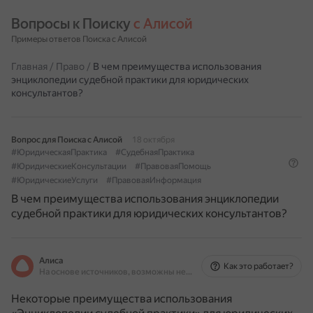
Вопросы к Поиску 
с Алисой
Примеры ответов Поиска с Алисой
Главная
/
Право
/
В чем преимущества использования
энциклопедии судебной практики для юридических
консультантов?
Вопрос для Поиска с Алисой
18 октября
#ЮридическаяПрактика
#СудебнаяПрактика
#ЮридическиеКонсультации
#ПравоваяПомощь
#ЮридическиеУслуги
#ПравоваяИнформация
В чем преимущества использования энциклопедии
судебной практики для юридических консультантов?
Алиса
Как это работает?
На основе источников, возможны неточности
Некоторые преимущества использования