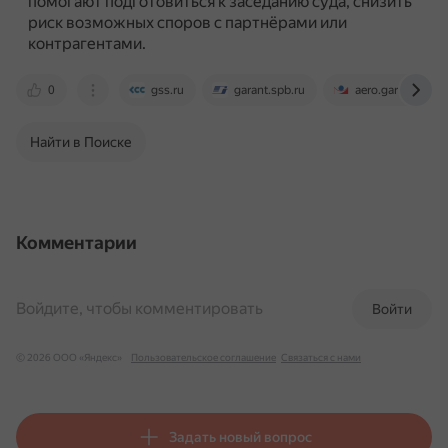
помогают подготовиться к заседанию суда, снизить
риск возможных споров с партнёрами или
контрагентами.
0
gss.ru
garant.spb.ru
aero.garant.ru
Найти в Поиске
Комментарии
Войдите, чтобы комментировать
Войти
© 2026 ООО «Яндекс»
Пользовательское соглашение
Связаться с нами
Задать новый вопрос