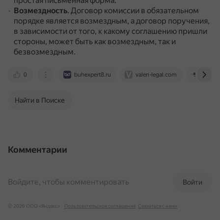
простая письменная форма.
Возмездность
.
Договор комиссии в обязательном
порядке является возмездным, а договор поручения,
в зависимости от того, к какому соглашению пришли
стороны, может быть как возмездным, так и
безвозмездным.
0
buhexpert8.ru
valen-legal.com
base.ga
Найти в Поиске
Комментарии
Войдите, чтобы комментировать
Войти
© 2026 ООО «Яндекс»
Пользовательское соглашение
Связаться с нами