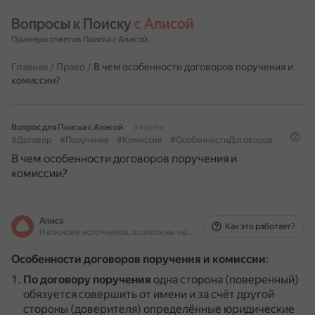
Вопросы к Поиску 
с Алисой
Примеры ответов Поиска с Алисой
Главная
/
Право
/
В чем особенности договоров поручения и
комиссии?
Вопрос для Поиска с Алисой
3 марта
#Договор
#Поручение
#Комиссия
#ОсобенностиДоговоров
В чем особенности договоров поручения и
комиссии?
Алиса
Как это работает?
На основе источников, возможны неточности
Особенности договоров поручения и комиссии
:
По договору поручения
одна сторона (поверенный)
обязуется совершить от имени и за счёт другой
стороны (доверителя) определённые юридические