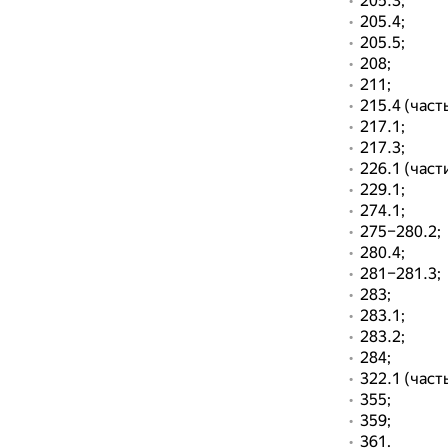
205.3;
205.4;
205.5;
208;
211;
215.4 (часть
217.1;
217.3;
226.1 (част
229.1;
274.1;
275–280.2;
280.4;
281–281.3;
283;
283.1;
283.2;
284;
322.1 (част
355;
359;
361.