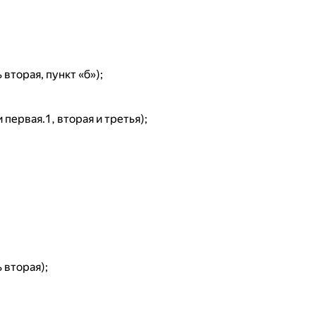
 вторая, пункт «б»);
и первая.1, вторая и третья);
ь вторая);