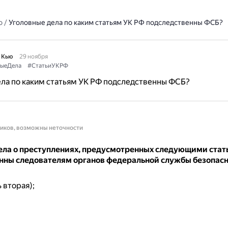
о
/
Уголовные дела по каким статьям УК РФ подследственны ФСБ?
 Кью
29 ноября
ыеДела
#СтатьиУКРФ
ла по каким статьям УК РФ подследственны ФСБ?
ников, возможны неточности
ела о преступлениях, предусмотренных следующими стат
нны следователям органов федеральной службы безопас
ь вторая);