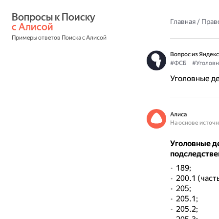
Вопросы к Поиску 
Главная
/
Прав
с Алисой
Примеры ответов Поиска с Алисой
Вопрос из Яндекс
#ФСБ
#Уголовн
Уголовные де
Алиса
На основе источ
Уголовные д
подследстве
189;
200.1 (част
205;
205.1;
205.2;