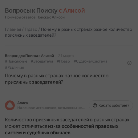
Вопросы к Поиску 
с Алисой
Примеры ответов Поиска с Алисой
Главная
/
Право
/
Почему в разных странах разное количество
присяжных заседателей?
Вопрос для Поиска с Алисой
21 марта
#Присяжные
#Заседатели
#Право
#СудебнаяСистема
#Различия
Почему в разных странах разное количество
присяжных заседателей?
Алиса
Как это работает?
На основе источников, возможны неточности
Количество присяжных заседателей в разных странах
может отличаться
из-за особенностей правовых
систем и судебных обычаев
.