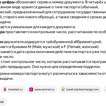
е цифры
обозначают серию и номер документа.
В четырёх 
анном виде хранятся данные о типе паспорта (обычный,
еский, предназначенный для сотрудников государственны
 старого или нового образца), а также сведения о сроках д
ыдачи.
ается уникальным для каждого документа.
ера
проставляется контрольное число, рассчитанное по осо
во
держателя кодируется трёхбуквенной аббревиатурой.
ается буквами M (Male, мужской) и F (Female, женский).
сывается дата срока окончания действия паспорта и уже по
е число.
стоит контрольное число, которое рассчитывается програ
трёх предыдущих.
Оно нужно для определения подделок.
длина номера паспорта могут различаться в зависимости от
выдачи.
travelask.ru
www.woman.ru
travel.stackexchange.com
ске