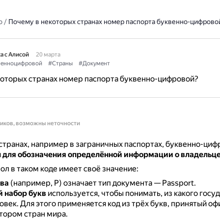
о
/
Почему в некоторых странах номер паспорта буквенно-цифрово
а с Алисой
20 марта
венноцифровой
#Страны
#Документ
которых странах номер паспорта буквенно-цифровой?
ников, возможны неточности
странах, например в заграничных паспортах, буквенно-циф
я
для обозначения определённой информации о владельц
л в таком коде имеет своё значение:
ва
(например, P) означает тип документа — Passport.
 набор букв
используется, чтобы понимать, из какого госу
овек.
Для этого применяется код из трёх букв, принятый о
тором стран мира.