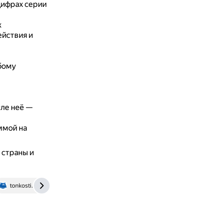
цифрах серии
х
ействия и
бому
сле неё —
ммой на
 страны и
tonkosti.ru
en.wikipedia.org