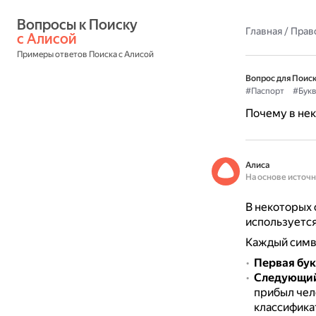
Вопросы к Поиску 
Главная
/
Прав
с Алисой
Примеры ответов Поиска с Алисой
Вопрос для Поиск
#Паспорт
#Бук
Почему в не
Алиса
На основе источ
В некоторых 
используетс
Каждый симво
Первая бук
Следующий
прибыл чел
классифика