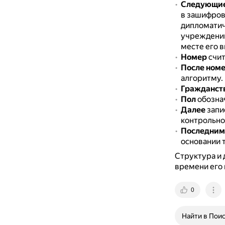
Следующи
в зашифров
дипломатич
учреждений,
месте его в
Номер
счит
После ном
алгоритму.
Гражданст
Пол
обознач
Далее
запи
контрольно
Последним
основании 
Структура и 
времени его 
0
Найти в Пои