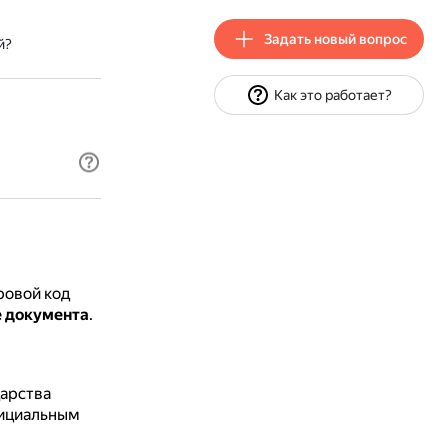
Задать новый вопрос
й?
Как это работает?
ровой код
е документа
.
дарства
фициальным