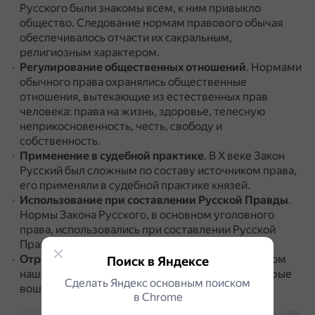
Русского были знакомы всем, к ним привыкло
общество.
Следование нормам правового обычая
обеспечивалось отчасти их сакральным,
религиозным характером.
Регулирование общественных отношений
.
Нормами
обычного права охранялись общественные
отношения, вытекающие из естественных прав
человека: права на жизнь, здоровье, телесную
неприкосновенность, честь, свободу и
собственность.
Применение в судебной практике
.
В X веке Закон
Русский был сложным по составу источником права,
его применяли в судебной практике князей.
Использование при составлении Русской Правды
.
Нормы Закона Русского, в основном уголовного
права, использовались при составлении Русской
Правды (Краткой и Пространной редакций).
Отражение бытовых традиций
.
В Законе Русском
Поиск в Яндексе
нашли своё отражение бытовые традиции, которые
Сделать Яндекс основным поиском
вошли потом в Русскую Правду.
в Сhrome