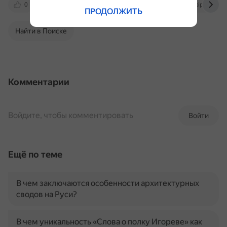
0
eduherald.ru
izron.ru
ru.wikipedia.org
ПРОДОЛЖИТЬ
Найти в Поиске
Комментарии
Войдите, чтобы комментировать
Войти
Ещё по теме
В чем заключаются особенности архитектурных
сводов на Руси?
В чем уникальность «Слова о полку Игореве» как