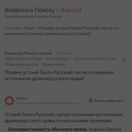
Вопросы к Поиску 
с Алисой
Примеры ответов Поиска с Алисой
Главная
/
Право
/
Почему устный Закон Русский считается
важным источником древнерусского права?
Вопрос для Поиска с Алисой
20 декабря
#ДревнерусскоеПраво
#УстныйЗакон
#ИсторическийИсточник
#ПравоваяКультура
#ДревняяРусь
Почему устный Закон Русский считается важным
источником древнерусского права?
Алиса
Как это работает?
На основе источников, возможны неточности
Устный Закон Русский считается важным источником
древнерусского права по нескольким причинам:
Консервативность обычного права
.
Нормы Закона