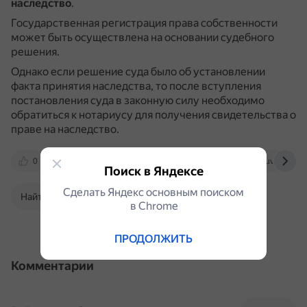
наследство
.
Государственная регистрация права собственности
может быть осуществлена на основании судебного
решения.
Однако если решение суда было об установлении
факта принятия наследства, то после вступления
постановления суда в законную силу необходимо
обратиться к нотариусу для получения свидетельства о
праве на наследство.
0
yandex.ru
www.garant.ru
suvorov.lega
Поиск в Яндексе
Сделать Яндекс основным поиском
Найти в Поиске
в Сhrome
ПРОДОЛЖИТЬ
Комментарии