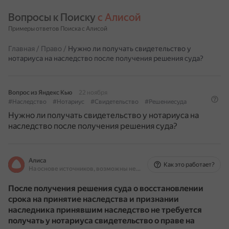
Вопросы к Поиску 
с Алисой
Примеры ответов Поиска с Алисой
Главная
/
Право
/
Нужно ли получать свидетельство у
нотариуса на наследство после получения решения суда?
Вопрос из Яндекс Кью
22 ноября
#Наследство
#Нотариус
#Свидетельство
#Решениесуда
Нужно ли получать свидетельство у нотариуса на
наследство после получения решения суда?
Алиса
Как это работает?
На основе источников, возможны неточности
После получения решения суда о восстановлении
срока на принятие наследства и признании
наследника принявшим наследство не требуется
получать у нотариуса свидетельство о праве на