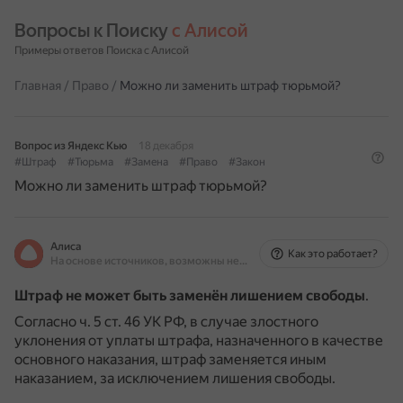
Вопросы к Поиску 
с Алисой
Примеры ответов Поиска с Алисой
Главная
/
Право
/
Можно ли заменить штраф тюрьмой?
Вопрос из Яндекс Кью
18 декабря
#Штраф
#Тюрьма
#Замена
#Право
#Закон
Можно ли заменить штраф тюрьмой?
Алиса
Как это работает?
На основе источников, возможны неточности
Штраф не может быть заменён лишением свободы
.
Согласно ч. 5 ст. 46 УК РФ, в случае злостного
уклонения от уплаты штрафа, назначенного в качестве
основного наказания, штраф заменяется иным
наказанием, за исключением лишения свободы.