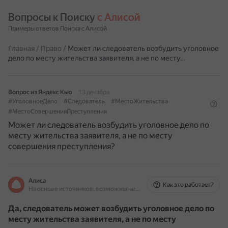
Вопросы к Поиску 
с Алисой
Примеры ответов Поиска с Алисой
Главная
/
Право
/
Может ли следователь возбудить уголовное
дело по месту жительства заявителя, а не по месту…
Вопрос из Яндекс Кью
13 декабря
#УголовноеДело
#Следователь
#МестоЖительства
#МестоСовершенияПреступления
Может ли следователь возбудить уголовное дело по
месту жительства заявителя, а не по месту
совершения преступления?
Алиса
Как это работает?
На основе источников, возможны неточности
Да, следователь может возбудить уголовное дело по
месту жительства заявителя, а не по месту