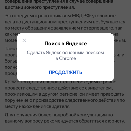
совершения преступления
в случае совершения
дистанционного преступления
.
Это предусмотрено приказом МВД РФ: уголовные
дела по дистанционным преступлениям возбуждаются
по месту обращения с заявлением потерпевшего, так
как место совершения преступления не является на
момент возбуждения уголовного дела установленным.
Поиск в Яндексе
Также предварительное расследование может
Сделать Яндекс основным поиском
производиться по месту нахождения обвиняемого или
в Сhrome
большинства свидетелей в целях обеспечения его
полноты, объективности и соблюдения
ПРОДОЛЖИТЬ
процессуальных сроков.
Кроме того, если следователю необходимо срочно
провести следственное действие со свидетелем,
проживающим в другом регионе, он имеет право дать
поручение о производстве следственного действия по
месту нахождения свидетеля.
Для получения более подробной консультации по
данному вопросу рекомендуется обратиться к юристу.