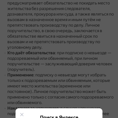
предусматривает обязательство не покидать место
жительства без разрешения следователя,
дознавателя, прокурора или суда, а также являться по
вызовам в назначенное время и иным путём не
препятствовать производству по делу.
Личное
поручительство, в свою очередь, заключается в
обязательстве явиться в назначенный срок по
вызовам и не препятствовать производству по
уголовному делу.
Кто даёт обязательства
: при подписке о невыезде —
подозреваемый или обвиняемый, при личном
поручительстве — заслуживающий доверия человек
(поручитель).
Применение
: подписку о невыезде могут избрать
только к подозреваемым или обвиняемым, которые
имеют место жительства (временное или
постоянное).
Личное поручительство может быть
применено только с согласия самого подозреваемого
или обвиняемого.
Наказание за нарушение
: в случае нарушения
подписки о невыезде может быть применена более
Поиск в Яндексе