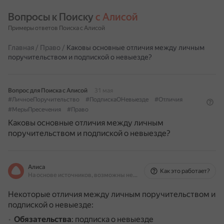
Вопросы к Поиску 
с Алисой
Примеры ответов Поиска с Алисой
Главная
/
Право
/
Каковы основные отличия между личным
поручительством и подпиской о невыезде?
Вопрос для Поиска с Алисой
31 мая
#ЛичноеПоручительство
#ПодпискаОНевыезде
#Отличия
#МерыПресечения
#Право
Каковы основные отличия между личным
поручительством и подпиской о невыезде?
Алиса
Как это работает?
На основе источников, возможны неточности
Некоторые отличия между личным поручительством и
подпиской о невыезде:
Обязательства
: подписка о невыезде