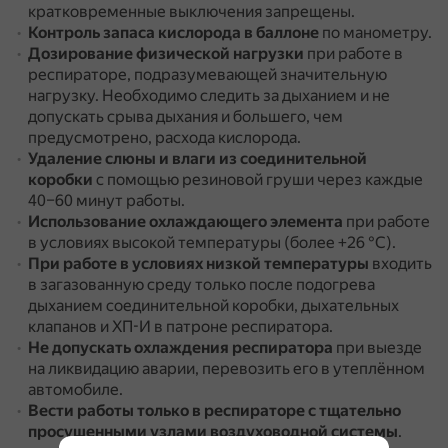
кратковременные выключения запрещены.
Контроль запаса кислорода в баллоне
по манометру.
Дозирование физической нагрузки
при работе в
респираторе, подразумевающей значительную
нагрузку.
Необходимо следить за дыханием и не
допускать срыва дыхания и большего, чем
предусмотрено, расхода кислорода.
Удаление слюны и влаги из соединительной
коробки
с помощью резиновой груши через каждые
40–60 минут работы.
Использование охлаждающего элемента
при работе
в условиях высокой температуры (более +26 °С).
При работе в условиях низкой температуры
входить
в загазованную среду только после подогрева
дыханием соединительной коробки, дыхательных
клапанов и ХП-И в патроне респиратора.
Не допускать охлаждения респиратора
при выезде
на ликвидацию аварии, перевозить его в утеплённом
автомобиле.
Вести работы только в респираторе с тщательно
просушенными узлами воздуховодной системы
.