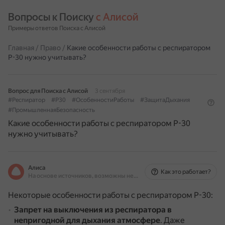
Вопросы к Поиску 
с Алисой
Примеры ответов Поиска с Алисой
Главная
/
Право
/
Какие особенности работы с респиратором
Р-30 нужно учитывать?
Вопрос для Поиска с Алисой
3 сентября
#Респиратор
#Р30
#ОсобенностиРаботы
#ЗащитаДыхания
#ПромышленнаяБезопасность
Какие особенности работы с респиратором Р-30
нужно учитывать?
Алиса
Как это работает?
На основе источников, возможны неточности
Некоторые особенности работы с респиратором Р-30:
Запрет на выключения из респиратора в
непригодной для дыхания атмосфере
.
Даже