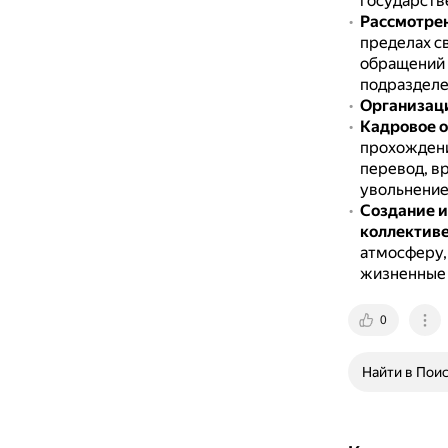
государств
Рассмотрен
пределах с
обращений 
подразделе
Организаци
Кадровое 
прохождени
перевод, в
увольнение
Создание и
коллектив
атмосферу,
жизненные
0
Найти в Пои