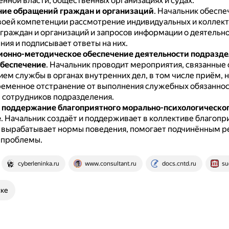
енной власти, общественных организациях и судах.
ие обращений граждан и организаций
.
Начальник обеспе
воей компетенции рассмотрение индивидуальных и коллек
граждан и организаций и запросов информации о деятельн
ния и подписывает ответы на них.
онно-методическое обеспечение деятельности подразд
обеспечение
.
Начальник проводит мероприятия, связанные 
ем службы в органах внутренних дел, в том числе приём, 
ременное отстранение от выполнения служебных обязаннос
 сотрудников подразделения.
 поддержание благоприятного морально-психологическог
е
.
Начальник создаёт и поддерживает в коллективе благопр
 вырабатывает нормы поведения, помогает подчинённым р
 проблемы.
cyberleninka.ru
www.consultant.ru
docs.cntd.ru
su
ске