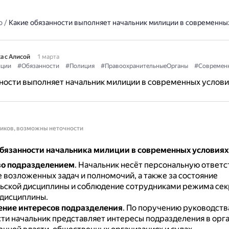
о
/
Какие обязанности выполняет начальник милиции в современны
а с Алисой
1 марта
ции
#Обязанности
#Полиция
#ПравоохранительныеОрганы
#Современ
ности выполняет начальник милиции в современных услови
ников, возможны неточности
бязанности начальника милиции в современных условиях
во подразделением
.
Начальник несёт персональную ответс
 возложенных задач и полномочий, а также за состояние
ьской дисциплины и соблюдение сотрудниками режима сек
дисциплины.
ение интересов подразделения
.
По поручению руководства
ти начальник представляет интересы подразделения в орг