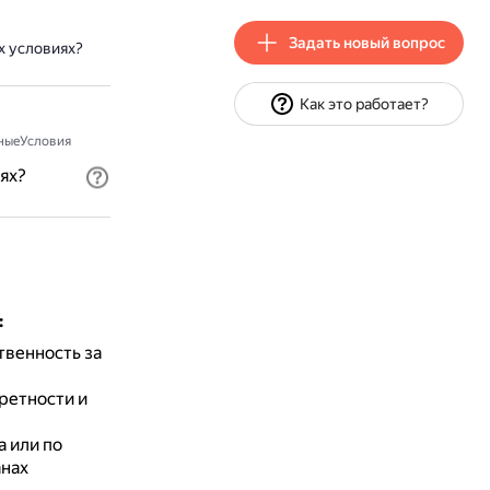
Задать новый вопрос
х условиях?
Как это работает?
ныеУсловия
ях?
:
твенность за
ретности и
 или по
анах