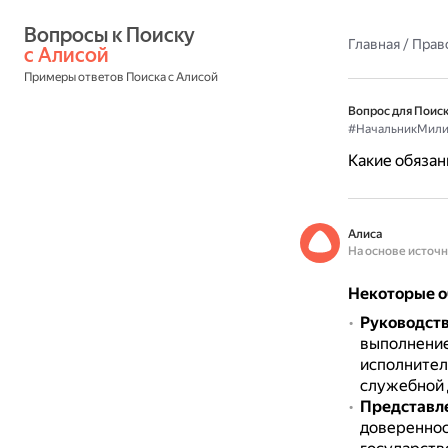
Вопросы к Поиску 
Главная
/
Прав
с Алисой
Примеры ответов Поиска с Алисой
Вопрос для Поиск
#НачальникМили
Какие обязан
Алиса
На основе источ
Некоторые о
Руководст
выполнение
исполнител
служебной 
Представл
довереннос