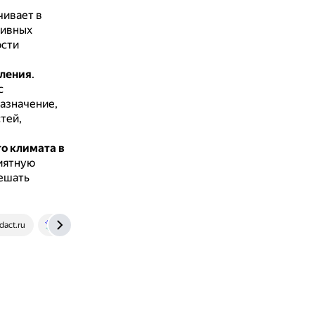
чивает в
тивных
ости
еления
.
с
назначение,
тей,
о климата в
иятную
ешать
dact.ru
www.liveabout.com