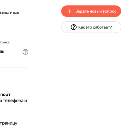
Задать новый вопрос
анка и как
Как это работает?
банка
ак
спорт
а телефона и
страницу