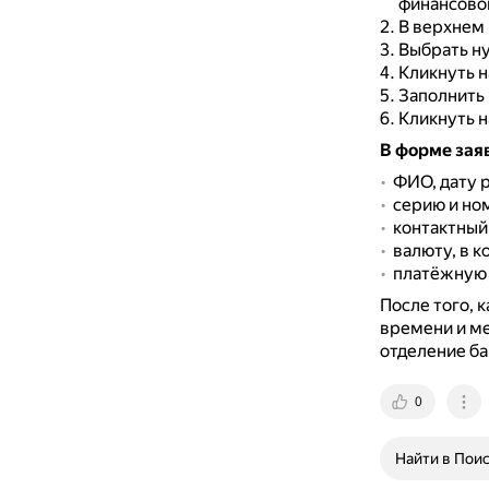
финансово
В верхнем 
Выбрать ну
Кликнуть н
Заполнить 
Кликнуть н
В форме зая
ФИО, дату 
серию и ном
контактный
валюту, в к
платёжную 
После того, 
времени и ме
отделение ба
0
Найти в Пои