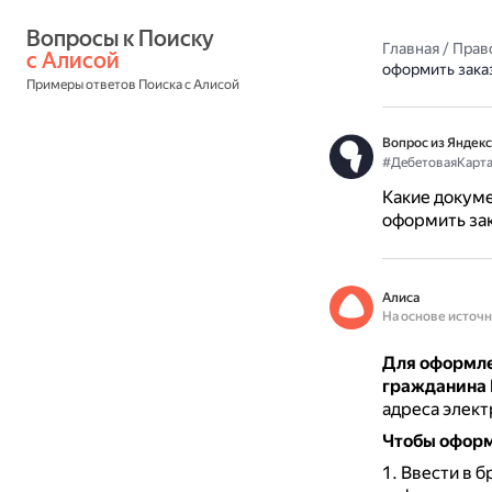
Вопросы к Поиску 
Главная
/
Прав
с Алисой
оформить заказ
Примеры ответов Поиска с Алисой
Вопрос из Яндекс
#ДебетоваяКарт
Какие докуме
оформить зак
Алиса
На основе источ
Для оформле
гражданина
адреса элект
Чтобы оформи
Ввести в б