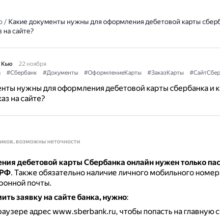
о
/
Какие документы нужны для оформления дебетовой карты сберб
 на сайте?
 Кью
22 ноября
а
#Сбербанк
#Документы
#ОформлениеКарты
#ЗаказКарты
#СайтСбер
нты нужны для оформления дебетовой карты сбербанка и к
аз на сайте?
ников, возможны неточности
ния дебетовой карты Сбербанка онлайн нужен только па
 РФ
.
Также обязательно наличие личного мобильного номер
ронной почты.
ть заявку на сайте банка, нужно
:
раузере адрес www.sberbank.ru, чтобы попасть на главную 