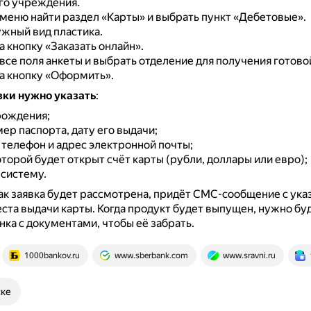
го учреждения.
меню найти раздел «Карты» и выбрать пункт «Дебетовые».
жный вид пластика.
а кнопку «Заказать онлайн».
все поля анкеты и выбрать отделение для получения готово
а кнопку «Оформить».
вки нужно указать
:
рождения;
ер паспорта, дату его выдачи;
 телефон и адрес электронной почты;
оторой будет открыт счёт карты (рубли, доллары или евро);
систему.
как заявка будет рассмотрена, придёт СМС-сообщение с ук
ста выдачи карты.
Когда продукт будет выпущен, нужно буд
нка с документами, чтобы её забрать.
1000bankov.ru
www.sberbank.com
www.sravni.ru
ске