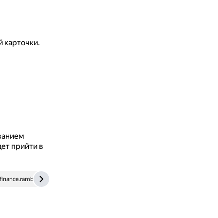
й карточки.
азанием
ет прийти в
finance.rambler.ru
web.archive.org
node2.online.sberbank.ru