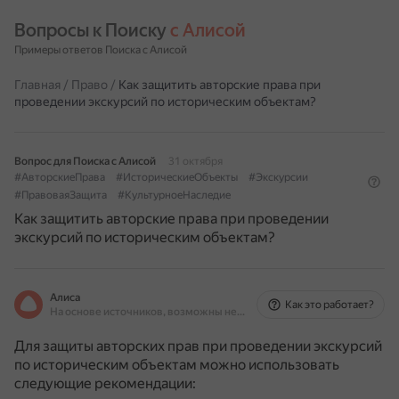
Вопросы к Поиску 
с Алисой
Примеры ответов Поиска с Алисой
Главная
/
Право
/
Как защитить авторские права при
проведении экскурсий по историческим объектам?
Вопрос для Поиска с Алисой
31 октября
#АвторскиеПрава
#ИсторическиеОбъекты
#Экскурсии
#ПравоваяЗащита
#КультурноеНаследие
Как защитить авторские права при проведении
экскурсий по историческим объектам?
Алиса
Как это работает?
На основе источников, возможны неточности
Для защиты авторских прав при проведении экскурсий
по историческим объектам можно использовать
следующие рекомендации: