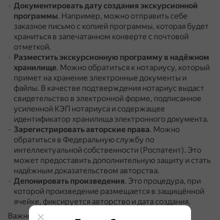
Документировать дату создания экскурсионной
программы
.
Например, можно отправить себе
заказное письмо с копией программы, которая будет
храниться в запечатанном конверте с почтовой
отметкой.
Разместить экскурсионную программу в надёжном
хранилище
.
Можно обратиться к нотариусу, который
примет на хранение электронные документы и
файлы.
В качестве подтверждения нотариус выдаст
свидетельство в электронной форме, подписанное
усиленной КЭП нотариуса и содержащее
идентификатор хранилища электронного документа.
Зарегистрировать авторские права
.
Можно
обратиться в Федеральную службу по
интеллектуальной собственности (Роспатент).
Это
может предоставить дополнительную защиту и стать
надёжным доказательством авторства.
Депонировать произведения
.
Это процедура, при
которой произведение размещается в защищённой
ячейке, фиксируется авторство и дата создания.
Важно помнить, что
не всё, что используется в