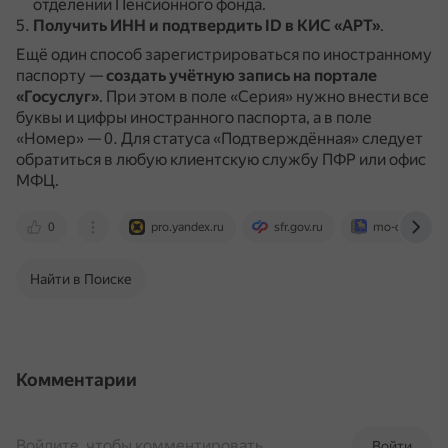
отделении Пенсионного фонда.
Получить ИНН и подтвердить ID в КИС «АРТ»
.
Ещё один способ зарегистрироваться по иностранному
паспорту —
создать учётную запись на портале
«Госуслуг»
.
При этом в поле «Серия» нужно внести все
буквы и цифры иностранного паспорта, а в поле
«Номер» — 0.
Для статуса «Подтверждённая» следует
обратиться в любую клиентскую службу ПФР или офис
МФЦ.
0
pro.yandex.ru
sfr.gov.ru
mo-okkervil.r
Найти в Поиске
Комментарии
Войдите, чтобы комментировать
Войти