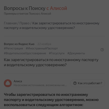
Вопросы к Поиску 
с Алисой
Примеры ответов Поиска с Алисой
Главная
/
Право
/
Как зарегистрироваться по иностранному
паспорту и водительскому удостоверению?
Вопрос из Яндекс Кью
22 ноября
#Регистрация
#ИностранныйПаспорт
#ВодительскоеУдостоверение
#Госуслуги
#Документы
Как зарегистрироваться по иностранному паспорту
и водительскому удостоверению?
Алиса
Как это работает?
На основе источников, возможны неточности
Чтобы зарегистрироваться по иностранному
паспорту и водительскому удостоверению, можно
воспользоваться следующим алгоритмом
: