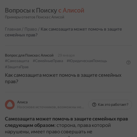
Вопросы к Поиску 
с Алисой
Примеры ответов Поиска с Алисой
Главная
/
Право
/
Как самозащита может помочь в защите
семейных прав?
Вопрос для Поиска с Алисой
29 января
#Самозащита
#СемейныеПрава
#ЮридическаяПомощь
#ЗащитаПрав
Как самозащита может помочь в защите семейных
прав?
Алиса
Как это работает?
На основе источников, возможны неточности
Самозащита может помочь в защите семейных прав
следующим образом
: сторона, права которой
нарушены, имеет право совершать не