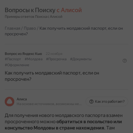
Вопросы к Поиску 
с Алисой
Примеры ответов Поиска с Алисой
Главная
/
Право
/
Как получить молдавский паспорт, если он
просрочен?
Вопрос из Яндекс Кью
22 ноября
#Паспорт
#Молдова
#Просрочка
#Документы
#Оформление
Как получить молдавский паспорт, если он
просрочен?
Алиса
Как это работает?
На основе источников, возможны неточности
Для получения нового молдавского паспорта взамен
просроченного можно
обратиться в посольство или
консульство Молдовы в стране нахождения
.
Там